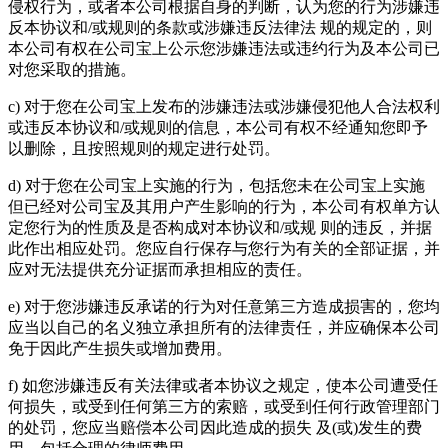
侵权行为，或者本公司根据自身的判断，认为您的行为涉嫌违
反本协议和/或规则的条款或涉嫌违反法律法 规的规定的，则
本公司有权在公司宝上公示您涉嫌违法或违约行为及本公司已
对您采取的措施。
c) 对于您在公司宝上发布的涉嫌违法或涉嫌侵犯他人合法权利
或违反本协议和/或规则的信息，本公司有权不经通知您即予
以删除，且按照规则的规定进行处罚。
d) 对于您在公司宝上实施的行为，包括您未在公司宝上实施
但已经对公司宝及其用户产生影响的行为，本公司有权单方认
定您行为的性质及是否构成对本协议和/或规 则的违反，并据
此作出相应处罚。您应自行保存与您行为有关的全部证据，并
应对无法提供充分证据而承担相应的责任。
e) 对于您涉嫌违反承诺的行为对任意第三方造成损害的，您均
应当以自己的名义独立承担所有的法律责任，并应确保本公司
免于因此产生损失或增加费用。
f) 如您涉嫌违反有关法律或者本协议之规定，使本公司遭受任
何损失，或受到任何第三方的索赔，或受到任何行政管理部门
的处罚，您应当赔偿本公司因此造成的损失 及(或)发生的费