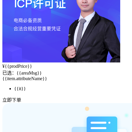
¥
{{prodPrice}}
已选：
{{areaMsg}}
{{item.attributeName}}
{{it}}
立即下单