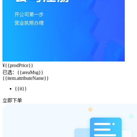
¥
{{prodPrice}}
已选：
{{areaMsg}}
{{item.attributeName}}
{{it}}
立即下单