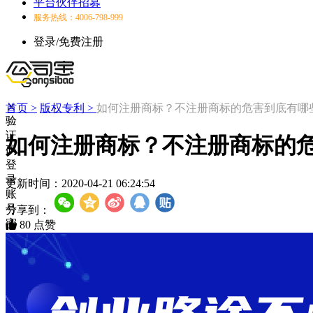
平台伙伴招募
服务热线：4006-798-999
登录/免费注册
首页 >
版权专利 >
如何注册商标？不注册商标的危害到底有哪
验
证
如何注册商标？不注册商标的
码
登
录
更新时间：
2020-04-21 06:24:54
账
号
分享到：
密
80
点赞
码
登
录
登
录