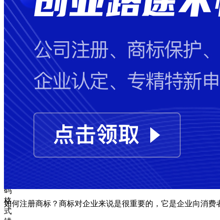
失
败
手
机
号
码
格
式
错
误
图
形
验
证
码
格
如何注册商标？商标对企业来说是很重要的，它是企业向消费
式