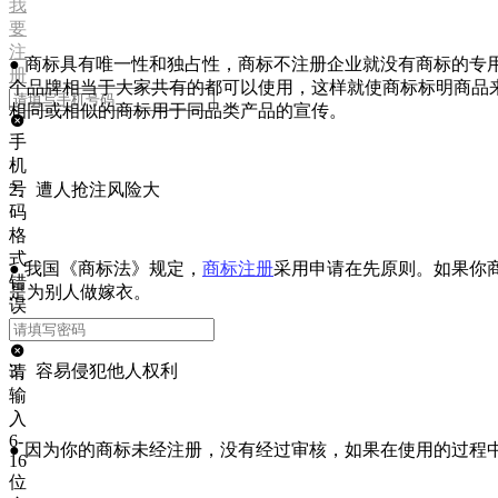
我
要
注
● 商标具有唯一性和独占性，商标不注册企业就没有商标的
册
个品牌相当于大家共有的都可以使用，这样就使商标标明商品
相同或相似的商标用于同品类产品的宣传。
手
机
号
2、遭人抢注风险大
码
格
式
● 我国《商标法》规定，
商标注册
采用申请在先原则。如果你
错
是为别人做嫁衣。
误
3、容易侵犯他人权利
请
输
入
6-
● 因为你的商标未经注册，没有经过审核，如果在使用的过
16
位