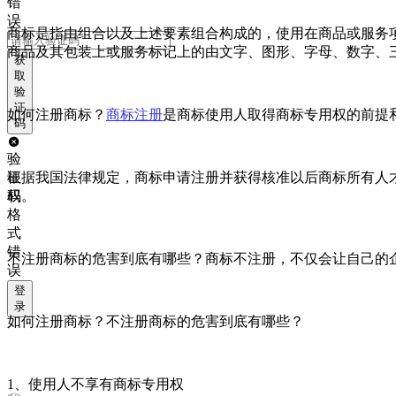
错
误
商标是指由组合以及上述要素组合构成的，使用在商品或服务
商品及其包装上或服务标记上的由文字、图形、字母、数字、
获
取
验
证
如何注册商标？
商标注册
是商标使用人取得商标专用权的前提
码
验
根据我国法律规定，商标申请注册并获得核准以后商标所有人
证
权。
码
格
式
错
不注册商标的危害到底有哪些？商标不注册，不仅会让自己的
误
登
录
如何注册商标？不注册商标的危害到底有哪些？
1、使用人不享有商标专用权