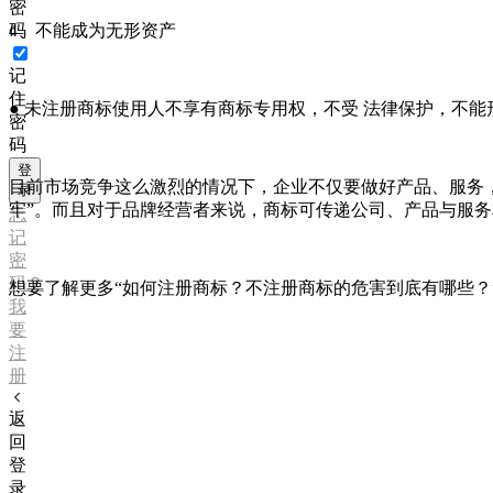
密
4、不能成为无形资产
码
记
住
● 未注册商标使用人不享有商标专用权，不受 法律保护，不
密
码
登
目前市场竞争这么激烈的情况下，企业不仅要做好产品、服务
录
牢”。而且对于品牌经营者来说，商标可传递公司、产品与服
忘
记
密
码？
想要了解更多“如何注册商标？不注册商标的危害到底有哪些？
我
要
注
册
返
回
登
录