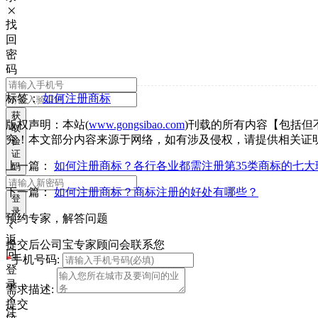
找
回
密
码
标签：
如何注册商标
获
版权声明：本站(
www.gongsibao.com
)刊载的所有内容【包括
取
究！本文部分内容来源于网络，如有涉及侵权，请提供相关证
验
证
上一篇：
如何注册商标？各行各业都需注册第35类商标的七大
码
下一篇：
如何注册商标？商标注册的好处有哪些？
登
录
预约专家，解答问题
返
提交后公司宝专家顾问会联系您
回
*
手机号码:
登
录
需求描述:
提交
注