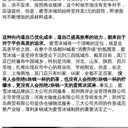
队，供不应求。按照商业规律，这个时候市场没有竞争对手，
应该提价。但是，蜜雪冰城却始终坚持卖2元的甜筒，即便面
对不断增加的原材料成本。
这种向内逼自己优化成本，逼自己提高效率的动力，都来自于
对于平价高质的追求。
蜜雪冰城有一个清晰的定位，就是走
高质平价之路。在整个市场都叫喊着“消费升级”的氛围里，蜜
雪冰城一直坚持市场受众下沉到三四线城市。截至目前，其门
店已经遍布中国城乡，特别是河南、河北、山东、陕西、四川
等地，扎堆出现在市中心的商业街、学校附近。但是，在北
京、上海两地，其门店只有85家、66家，全都不足百家。
没
有人会拒绝6块钱一杯的奶茶，也没有人会拒绝5块钱一杯的柠
檬水，更没有人会拒绝2块钱一支的蛋筒冰淇淋
...事实上，蜜
雪冰城品牌由三大公司共同服务，郑州两岸企业管理有限公司
主导管理运营；河南大咖食品有限公司主导研发生产；郑州宝
岛商贸有限公司提供仓储物流服务，三大公司共同协作形成完
整产业链，薄利多销成为蜜雪冰城制胜的重要法宝之一。