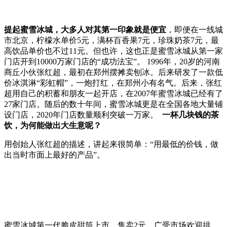
提起蜜雪冰城，大多人对其第一印象就是便宜
，即便在一线城
市北京，柠檬水单价5元，满杯百香果7元，珍珠奶茶7元，最
高饮品单价也不过11元。但也许，这也正是蜜雪冰城从第一家
门店开到10000万家门店的“成功法宝”。 1996年，20岁的河南
商丘小伙张红超，最初在郑州摆摊卖刨冰。后来研发了一款低
价冰淇淋“彩虹帽”，一炮打红，在郑州小有名气。后来，张红
超用自己的积蓄和朋友一起开店，在2007年蜜雪冰城已经有了
27家门店。随后的数十年间，蜜雪冰城更是在全国各地大量铺
设门店，2020年门店数量顺利突破一万家。
一杯几块钱的茶
饮，为何能做出大生意呢？
用创始人张红超的描述，讲起来很简单：“用最低的价钱，做
出当时市面上最好的产品”。
蜜雪冰城第一代脆皮甜筒上市，售卖2元，广受市场欢迎排