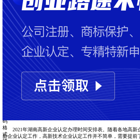
失
败
手
机
号
码
格
式
错
误
图
形
验
证
码
格
2021年湖南高新企业认定办理时间安排表。随着各地高
式
新企业认定工作，高新技术企业认定工作并不简单，需要提前