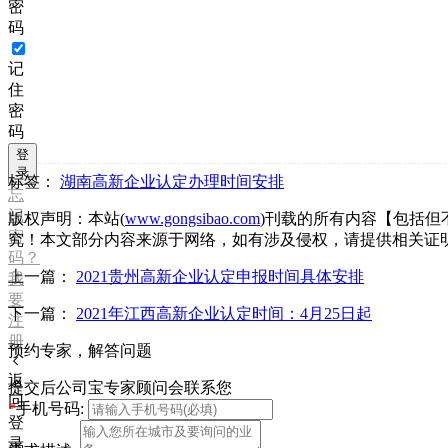
密
码
记
住
密
码
登
录
标签：
湖南高新企业认定办理时间安排
忘
记
版权声明：本站(
www.gongsibao.com
)刊载的所有内容【包括
密
究！本文部分内容来源于网络，如有涉及侵权，请提供相关证
码？
上一篇：
2021贵州高新企业认定申报时间具体安排
我
要
下一篇：
2021年江西高新企业认定时间：4月25日起
注
册
预约专家，解答问题
返
提交后公司宝专家顾问会联系您
回
*
手机号码:
登
录