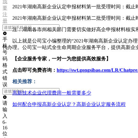
我
2021年湖南高新企业认定申报材料第一批受理时间：截止时
要
注
2021年湖南高新企业认定申报材料第二批受理时间：截止时
册
注：湖南各市州相关部门需要切实做好高企申报材料核实
手
以上就是公司宝小编整理的“2021年湖南高新企业认定
机
代办理。公司宝一站式全生命周期企业服务平台，提供高新企
号
码
【企业服务专家，一对一为您提供高效服务】
格
点击即可免费咨询：
https://swt.gongsibao.com/LR/Chatp
式
错
相关推荐：
误
高新技术企业代理费用一般需要多少
请
如何配合申报高新企业认定？高新企业认定服务流程
输
入
6-
16
位