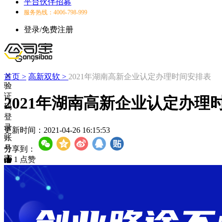
平台伙伴招募
服务热线：4006-798-999
登录/免费注册
首页 >
高新双软 >
2021年湖南高新企业认定办理时间安排表
验
证
2021年湖南高新企业认定办理
码
登
录
更新时间：
2021-04-26 16:15:53
账
号
分享到：
密
1
点赞
码
登
录
登
录