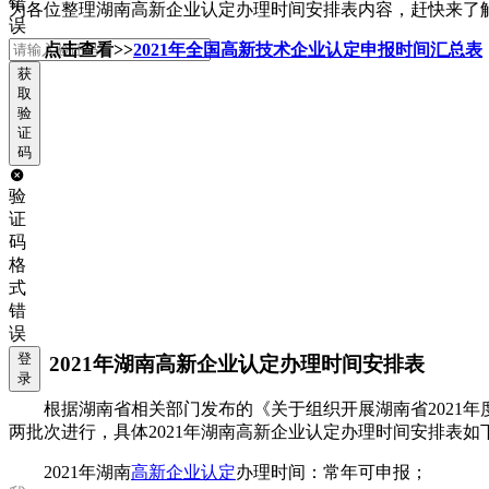
错
为各位整理湖南高新企业认定办理时间安排表内容，赶快来了
误
点击查看>>
2021年全国高新技术企业认定申报时间汇总表
获
取
验
证
码
验
证
码
格
式
错
误
登
2021年湖南高新企业认定办理时间安排表
录
根据湖南省相关部门发布的《关于组织开展湖南省2021
两批次进行，具体2021年湖南高新企业认定办理时间安排表如
2021年湖南
高新企业认定
办理时间：常年可申报；