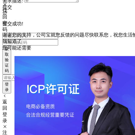
需求描述:
提交
找
回
密
提交成功!
码
谢谢您的支持，公司宝就您反馈的问题尽快联系您，祝您生活
我知道了
您可能还需要
获
取
验
证
码
登
录
返
回
登
录
注