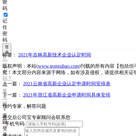
密
码
记
住
密
码
登
录
标签：
2021年吉林高新技术企业认定时间
忘
记
版权声明：本站(
www.gongsibao.com
)刊载的所有内容【包括
密
究！本文部分内容来源于网络，如有涉及侵权，请提供相关证
码？
上一篇：
2021云南省高新企业认定申请时间安排表
我
要
下一篇：
2021年浙江省高新企业申请时间具体安排
注
册
预约专家，解答问题
返
提交后公司宝专家顾问会联系您
回
*
手机号码:
登
录