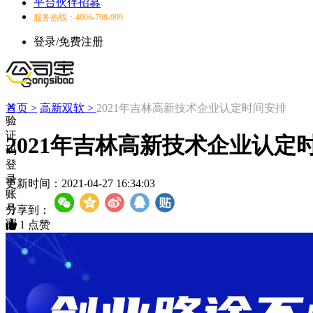
平台伙伴招募
服务热线：4006-798-999
登录/免费注册
首页 >
高新双软 >
2021年吉林高新技术企业认定时间安排
验
证
2021年吉林高新技术企业认定
码
登
录
更新时间：
2021-04-27 16:34:03
账
号
分享到：
密
1
点赞
码
登
录
登
录