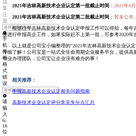
我
2021年吉林高新技术企业认定第一批截止时间
：
2021年6
要
注
2021年吉林高新技术企业认定第二批截止时间
：
暂未公布，
册
根据往年吉林高新技术企业认定申报工作可以得知，每年
快进行申报高企工作，如果实际赶不上第一批，可参考2020年
手
机
以上就是公司宝小编整理的“2021年吉林高新技术企业
号
详细了解！公司宝是一站式全生命周期企业服务平台，提供高
码
专业办理团队，公司宝让企业没有难办的事！
格
式
错
相关推荐：
误
申报高新技术企业认定相关问题指南
请
高新技术企业认定评分常见失分点汇总
输
入
6-
16
位