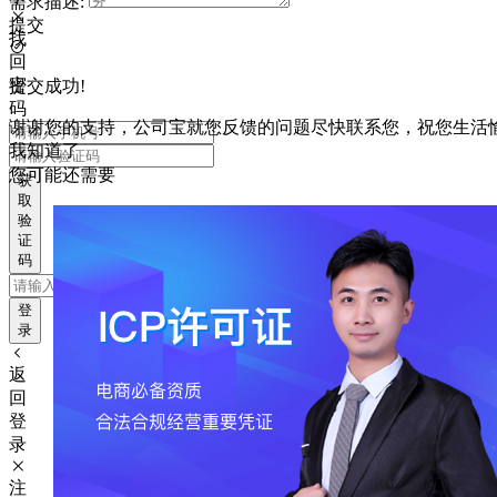
需求描述:
提交
找
回
密
提交成功!
码
谢谢您的支持，公司宝就您反馈的问题尽快联系您，祝您生活
我知道了
您可能还需要
获
取
验
证
码
登
录
返
回
登
录
注