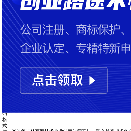
失
败
手
机
号
码
格
式
错
误
图
形
验
证
码
格
式