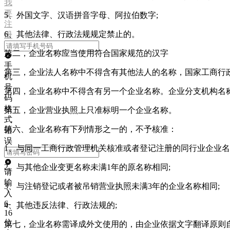
我
要
5
、外国文字、汉语拼音字母、阿拉伯数字;
注
6
、其他法律、行政法规规定禁止的。
册
第二，企业名称应当使用符合国家规范的汉字
手
第三，企业法人名称中不得含有其他法人的名称，国家工商行
机
号
第四，企业名称中不得含有另一个企业名称。企业分支机构名
码
格
第五，企业营业执照上只准标明一个企业名称。
式
第六、企业名称有下列情形之一的，不予核准：
错
误
1
、与同一工商行政管理机关核准或者登记注册的同行业企业名
2
、与其他企业变更名称未满1年的原名称相同;
请
输
3
、与注销登记或者被吊销营业执照未满3年的企业名称相同;
入
6-
4
、其他违反法律、行政法规的;
16
位
第七，企业名称需译成外文使用的，由企业依据文字翻译原则