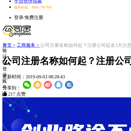
平台伙伴招募
服务热线：4006-798-999
登录/免费注册
首页 >
工商服务 >
公司注册名称如何起？注册公司起名3大注
验
证
公司注册名称如何起？注册公司
码
登
录
更新时间：
2019-09-03 08:28:43
账
号
分享到：
密
217
点赞
码
登
录
登
录