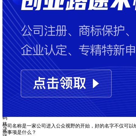
失
败
手
机
号
码
格
式
错
误
图
形
验
证
码
格
公司名称是一家公司进入公众视野的开始，好的名字不仅可以
式
意事项是什么？