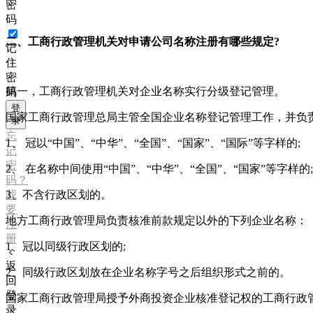
密
码
二、工商行政管理机关对申请公司名称注册有哪些规定?
记
住
密
第一，工商行政管理机关对企业名称实行分级登记管理。
码
登
国家工商行政管理总局主管全国企业名称登记管理工作，并负
录
忘
1
、 冠以“中国”、“中华”、“全国”、“国家”、“国际”等字样的;
记
密
2
、 在名称中间使用“中国”、“中华”、“全国”、“国家”等字样的;
码？
3
、不含行政区划的。
我
要
地方工商行政管理局负责核准前款规定以外的下列企业名称：
注
册
1
、冠以同级行政区划的;
返
2
、同级行政区划放在企业名称字号之后组织形式之前的。
回
登
国家工商行政管理局授予外商投资企业核准登记权的工商行政
录