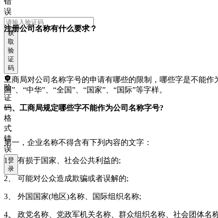
错
误
注册公司名称有什么要求？
获
取
验
证
码
工商局对公司名称字号的申请有哪些的限制，哪些字是不能作
验
国”、“中华”、“全国”、“国家”、“国际”等字样。
证
一、工商局规定哪些字不能作为公司名称字号?
码
格
式
错
第一，企业名称不得含有下列内容的文字：
误
1
、 有损于国家、社会公共利益的;
登
录
2
、 可能对公众造成欺骗或者误解的;
3
、 外国国家(地区)名称、国际组织名称;
4
、 政党名称、党政军机关名称、群众组织名称、社会团体名称