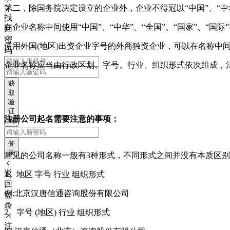
第二，除国务院决定设立的企业外，企业不得冠以“中国”、“中华
找
在企业名称中间使用“中国”、“中华”、“全国”、“国家”、“
回
密
使用外国(地区)出资企业字号的外商独资企业，可以在名称中间使
码
企业名称应当由行政区划、字号、行业、组织形式依次组成，
获
取
验
证
注册公司起名需要注意的事项：
码
登
录
常见的公司名称一般有3种形式，不同形式之间并没有本质区
返
1
、地区 字号 行业 组织形式
回
例:北京汉唐信通咨询股份有限公司
登
录
2
、字号 (地区) 行业 组织形式
注