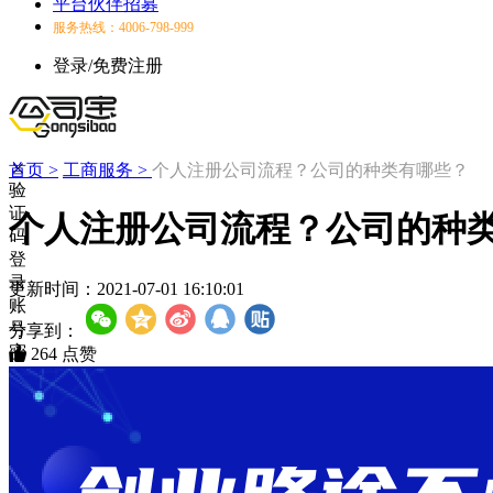
平台伙伴招募
服务热线：4006-798-999
登录/免费注册
首页 >
工商服务 >
个人注册公司流程？公司的种类有哪些？
验
证
个人注册公司流程？公司的种
码
登
录
更新时间：
2021-07-01 16:10:01
账
号
分享到：
密
264
点赞
码
登
录
登
录