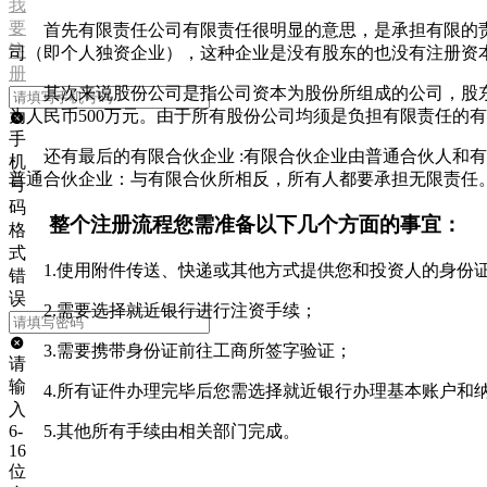
我
要
首先有限责任公司有限责任很明显的意思，是承担有限的责
注
司（即个人独资企业），这种企业是没有股东的也没有注册资
册
其次来说股份公司是指公司资本为股份所组成的公司，股东
为人民币500万元。由于所有股份公司均须是负担有限责任的
手
还有最后的有限合伙企业 :有限合伙企业由普通合伙人
机
普通合伙企业：与有限合伙所相反，所有人都要承担无限责任
号
码
整个注册流程您需准备以下几个方面的事宜：
格
式
1.使用附件传送、快递或其他方式提供您和投资人的身份
错
误
2.需要选择就近银行进行注资手续；
3.需要携带身份证前往工商所签字验证；
请
输
4.所有证件办理完毕后您需选择就近银行办理基本账户和
入
6-
5.其他所有手续由相关部门完成。
16
位