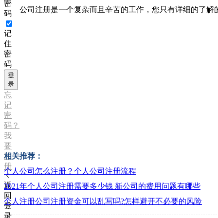
密
公司注册是一个复杂而且辛苦的工作，您只有详细的了解
码
记
住
密
码
登
录
忘
记
密
码？
我
要
注
相关推荐：
册
个人公司怎么注册？个人公司注册流程
返
2021年个人公司注册需要多少钱 新公司的费用问题有哪些
回
个人注册公司注册资金可以乱写吗?怎样避开不必要的风险
登
录