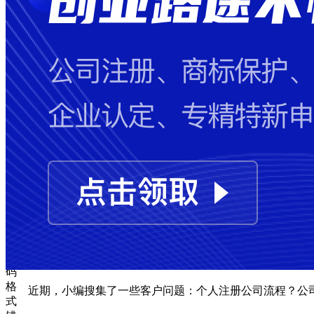
失
败
手
机
号
码
格
式
错
误
图
形
验
证
码
格
近期，小编搜集了一些客户问题：个人注册公司流程？公
式