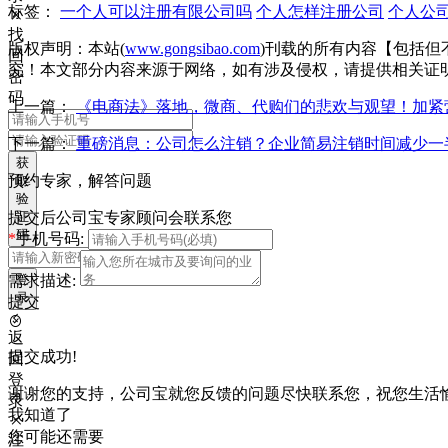
标签：
一个人可以注册有限公司吗
个人怎样注册公司
个人公
找
版权声明：本站(
www.gongsibao.com
)刊载的所有内容【包括
回
究！本文部分内容来源于网络，如有涉及侵权，请提供相关证
密
码
上一篇：
《电商法》落地，微商、代购们的悲欢与观望！加紧
下一篇：
重磅消息：公司怎么注销？企业简易注销时间减少一
获
预约专家，解答问题
取
验
证
提交后公司宝专家顾问会联系您
码
*
手机号码:
登
需求描述:
录
提交
返
提交成功!
回
登
谢谢您的支持，公司宝就您反馈的问题尽快联系您，祝您生活
录
我知道了
您可能还需要
注