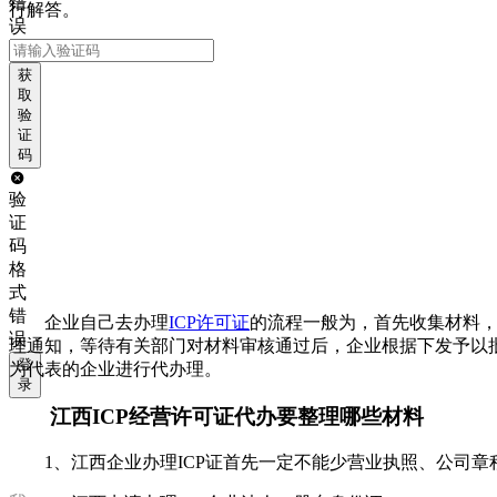
错
行解答。
误
获
取
验
证
码
验
证
码
格
式
错
企业自己去办理
ICP许可证
的流程一般为，首先收集材料，
误
理通知，等待有关部门对材料审核通过后，企业根据下发予以批
登
为代表的企业进行代办理。
录
江西ICP经营许可证代办要整理哪些材料
1、江西企业办理ICP证首先一定不能少营业执照、公司章