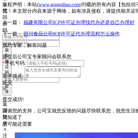
版权声明：本站(
www.gongsibao.com
)刊载的所有内容【包括
找
究！本文部分内容来源于网络，如有涉及侵权，请提供相关证
回
上一篇：
福建有限公司ICP许可证办理找代办还是自己办理好
密
码
下一篇：
四川食品公司ICP许可证代办理流程怎么操作
预约专家，解答问题
获
取
提交后公司宝专家顾问会联系您
验
*
手机号码:
证
码
需求描述:
提交
登
录
提交成功!
返
回
谢谢您的支持，公司宝就您反馈的问题尽快联系您，祝您生活
登
我知道了
录
您可能还需要
注