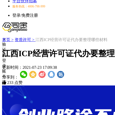
平台伙伴招募
服务热线：4006-798-999
登录/免费注册
首页 >
资质许可 >
江西ICP经营许可证代办要整理哪些材料
验
证
江西ICP经营许可证代办要整
码
登
录
更新时间：
2021-07-23 17:09:38
账
号
分享到：
密
233
点赞
码
登
录
登
录