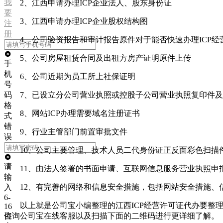
我
2、江西申请办理ICP企业法人、股东身份证
要
3、江西申请办理ICP企业股权结构图
注
册
4、公司验资报告和审计报告原件对于能否快速办理ICP
5、公司房屋租赁合同及出租方房产证明原件上传
手
机
6、公司近期为员工所上社保证明
号
码
7、已设立分公司营业执照或控股子公司营业执照复印件
格
8、网站ICP办理需要域名注册证书
式
错
9、行业主管部门前置审批文件
误
10、公司主要管理、技术人员二代身份证正反面彩色扫描
请
11、由法人签署的书面申请、互联网信息服务营业执照申
输
12、有完善的网络和信息安全措施，包括网站安全措施、
入
6-
以上就是公司宝小编整理的江西ICP经营许可证代办要整
16
位
咨询公司宝在线客服以及扫描下面的二维码进行更详细了解。