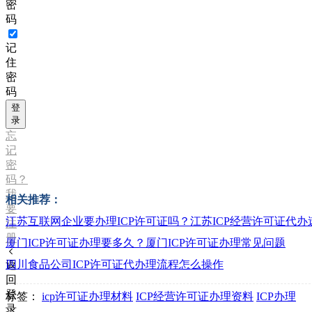
密
码
记
住
密
码
登
录
忘
记
密
码？
我
相关推荐：
要
江苏互联网企业要办理ICP许可证吗？江苏ICP经营许可证代办
注
册
厦门ICP许可证办理要多久？厦门ICP许可证办理常见问题
四川食品公司ICP许可证代办理流程怎么操作
返
回
登
标签：
icp许可证办理材料
ICP经营许可证办理资料
ICP办理
录