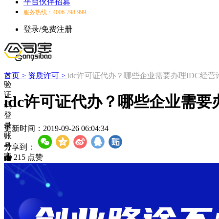
平台伙伴招募
服务热线：4006-798-999
登录/免费注册
首页 >
资质许可 >
idc许可证代办？哪些企业需要办理IDC经
验
证
idc许可证代办？哪些企业需要
码
登
录
更新时间：
2019-09-26 06:04:34
账
号
分享到：
密
215
点赞
码
登
录
登
录