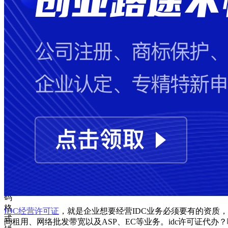
失
败
手
机
号
码
格
式
错
误
图
形
验
证
码
格
IDC经营许可证
，就是企业想要经营IDC业务必须要有的资质，
式
间租用、网络批发带宽以及ASP、EC等业务。idc许可证代办