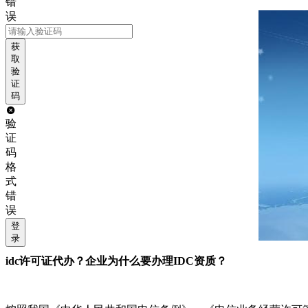
错
误
获
取
验
证
码
验
证
码
格
式
错
误
登
录
idc许可证代办？企业为什么要办理IDC资质？