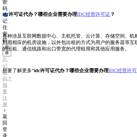
密
码
idc许可证代办？哪些企业需要办理
IDC经营许可证
？
记
住
密
各种涉及互联网数据中心、主机托管、云计算、存储空间、机
码
利用相应的机房设施，以外包出租的方式为用户的服务器等互
登
的出租、通信线路和出口带宽的代理租用和其他应用服务。
录
忘
记
想要了解更多“
idc许可证代办？哪些企业需要办理
IDC经营许
密
码？
我
要
注
册
返
回
登
录