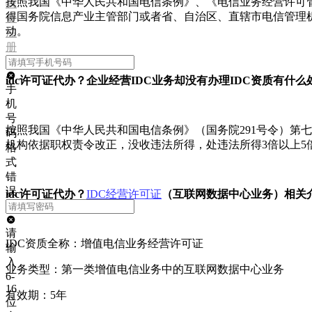
按照我国《中华人民共和国电信条例》、《电信业务经营许可
我
得国务院信息产业主管部门或者省、自治区、直辖市电信管理
要
动。
注
册
idc许可证代办？企业经营IDC业务却没有办理IDC资质有什么
手
机
号
按照我国《中华人民共和国电信条例》（国务院291号令）第
码
机构依据职权责令改正，没收违法所得，处违法所得3倍以上5倍
格
式
错
误
idc许可证代办？
IDC经营许可证
（互联网数据中心业务）相关
请
IDC资质全称：增值电信业务经营许可证
输
入
业务类型：第一类增值电信业务中的互联网数据中心业务
6-
16
有效期：5年
位