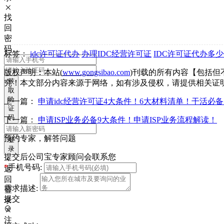
找
回
密
码
标签：
idc许可证代办
办理IDC经营许可证
IDC许可证代办多
版权声明：本站(
www.gongsibao.com
)刊载的所有内容【包括
获
究！本文部分内容来源于网络，如有涉及侵权，请提供相关证
取
验
上一篇：
申请idc经营许可证4大条件！6大材料清单！干活必
证
码
下一篇：
申请ISP业务必备9大条件！申请ISP业务流程解读！
预约专家，解答问题
登
录
提交后公司宝专家顾问会联系您
*
手机号码:
返
回
需求描述:
登
提交
录
注