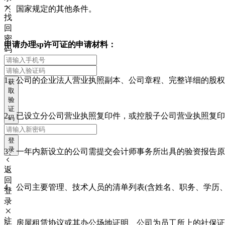
7、国家规定的其他条件。
找
回
密
申请办理sp许可证的申请材料：
码
1、公司的企业法人营业执照副本、公司章程、完整详细的股
获
取
验
证
2、已设立分公司营业执照复印件，或控股子公司营业执照复
码
登
录
3、一年内新设立的公司需提交会计师事务所出具的验资报告原
返
回
4、公司主要管理、技术人员的清单列表(含姓名、职务、学历
登
录
注
5、房屋租赁协议或其办公场地证明、公司为员工所上的社保