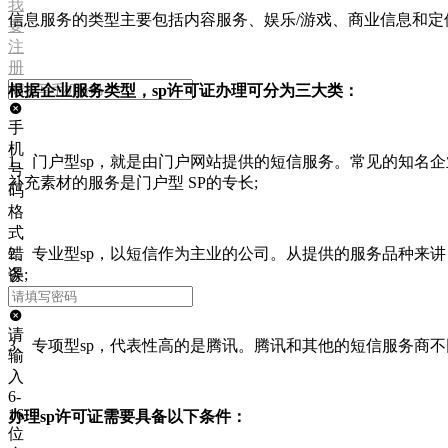
我
信息服务的类型主要包括内容服务、娱乐/游戏、商业信息和定位
要
注
册
根据企业服务类型，sp许可证办理可分为三大类：
手
机
1、门户型sp，就是由门户网站提供的短信服务。常见的知名
号
补充素材的服务是门户型 SP的专长;
码
格
式
2、专业型sp，以短信作为主业的公司。从提供的服务品种来讲
错
务;
误
请
3、专项型sp，代表性高的是腾讯。腾讯和其他的短信服务商
输
入
6-
16
办理sp许可证需要具备以下条件：
位