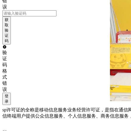
错
误
获
取
验
证
码
验
证
码
格
式
错
误
登
录
sp许可证的全称是移动信息服务业务经营许可证，是指在通
信终端用户提供公众信息服务、个人信息服务、商务信息服务