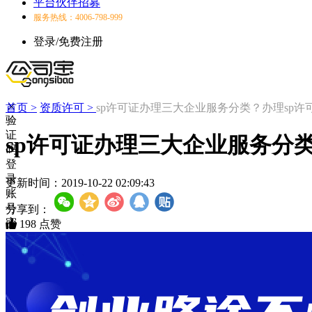
平台伙伴招募
服务热线：4006-798-999
登录/免费注册
首页 >
资质许可 >
sp许可证办理三大企业服务分类？办理sp许
验
证
sp许可证办理三大企业服务分类
码
登
录
更新时间：
2019-10-22 02:09:43
账
号
分享到：
密
198
点赞
码
登
录
登
录