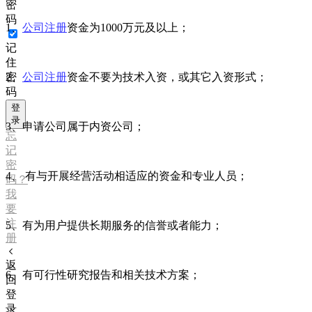
密
码
1、
公司注册
资金为1000万元及以上；
记
住
2、
公司注册
资金不要为技术入资，或其它入资形式；
密
码
登
录
3、申请公司属于内资公司；
忘
记
密
4、 有与开展经营活动相适应的资金和专业人员；
码？
我
要
注
5、有为用户提供长期服务的信誉或者能力；
册
返
6、有可行性研究报告和相关技术方案；
回
登
录