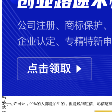
失
败
手
机
号
码
格
式
错
误
图
形
验
证
码
格
对于sp许可证，90%的人都是陌生的，但是说到短信、彩信这
式