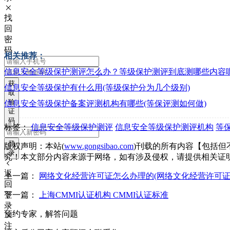
找
回
密
码
相关推荐：
信息安全等级保护测评怎么办？等级保护测评到底测哪些内容
获
信息安全等级保护有什么用(等级保护分为几个级别)
取
验
信息安全等级保护备案评测机构有哪些(等保评测如何做)
证
码
标签：
信息安全等级保护测评
信息安全等级保护测评机构
等
登
版权声明：本站(
www.gongsibao.com
)刊载的所有内容【包括
录
究！本文部分内容来源于网络，如有涉及侵权，请提供相关证
返
上一篇：
网络文化经营许可证怎么办理的(网络文化经营许可证
回
登
下一篇：
上海CMMI认证机构 CMMI认证标准
录
预约专家，解答问题
注