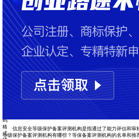
失
败
手
机
号
码
格
式
错
误
图
形
验
证
码
格
信息安全等级保护备案评测机构是指通过了能力评估和审
式
等级保护备案评测机构有哪些？等保备案评测机构的名单和推