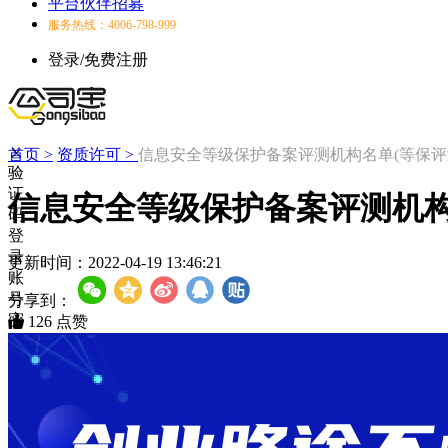
平台伙伴招募
服务热线：4006-798-999
登录/免费注册
首页 >
资质许可 >
信息安全等级保护备案评测机构名单(等保评
验
证
信息安全等级保护备案评测机构
码
登
录
更新时间：
2022-04-19 13:46:21
账
号
分享到：
密
126
点赞
码
登
录
登
录