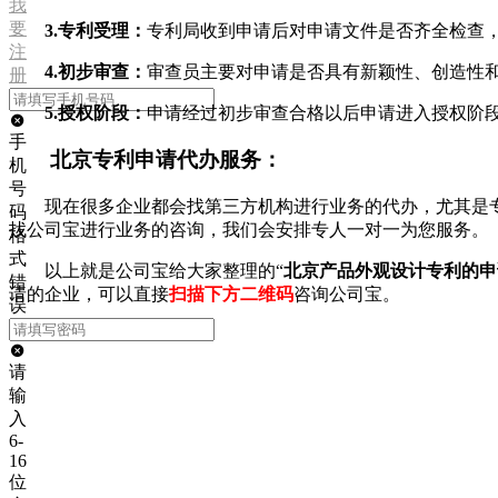
我
要
3.专利受理
：
专利局收到申请后对申请文件是否齐全检查
注
4.初步审查：
审查员主要对申请是否具有新颖性、创造性
册
5.授权阶段：
申请经过初步审查合格以后申请进入授权阶
手
北京专利申请代办服务
：
机
号
现在很多企业都会找第三方机构进行业务的代办，尤其是
码
找公司宝进行业务的咨询，我们会安排专人一对一为您服务。
格
式
以上就是公司宝给大家整理的“
北京产品外观设计专利的申
错
请的企业，可以直接
扫描下方二维码
咨询公司宝。
误
请
输
入
6-
16
位