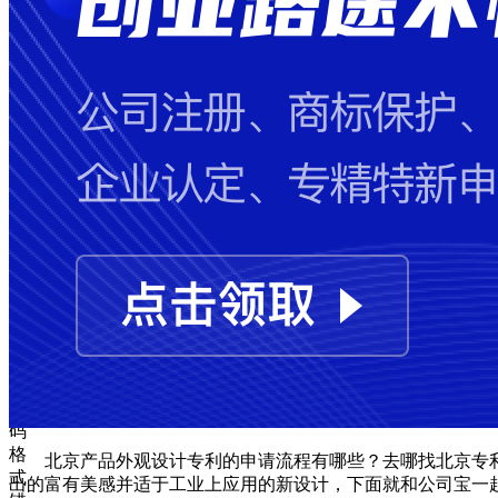
失
败
手
机
号
码
格
式
错
误
图
形
验
证
码
格
北京产品外观设计专利的申请流程有哪些？去哪找北京专
式
出的富有美感并适于工业上应用的新设计，下面就和公司宝一