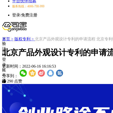
平台伙伴招募
服务热线：4006-798-999
登录/免费注册
首页 >
版权专利 >
北京产品外观设计专利的申请流程 北京专
验
证
北京产品外观设计专利的申请流
码
登
录
更新时间：
2022-06-16 16:16:53
账
号
分享到：
密
290
点赞
码
登
录
登
录