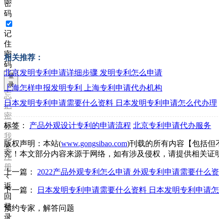
密
码
记
住
密
相关推荐：
码
北京发明专利申请详细步骤 发明专利怎么申请
登
录
上海怎样申报发明专利 上海专利申请代办机构
忘
日本发明专利申请需要什么资料 日本发明专利申请怎么代办理
记
密
标签：
产品外观设计专利的申请流程
北京专利申请代办服务
码？
我
版权声明：本站(
www.gongsibao.com
)刊载的所有内容【包括
要
究！本文部分内容来源于网络，如有涉及侵权，请提供相关证
注
册
上一篇：
2022产品外观专利怎么申请 外观专利申请需要什么
返
下一篇：
日本发明专利申请需要什么资料 日本发明专利申请
回
登
预约专家，解答问题
录