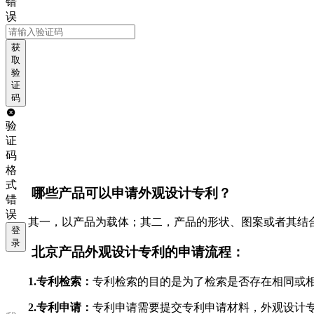
错
误
获
取
验
证
码
验
证
码
格
式
哪些产品可以申请
外观设计专利
？
错
误
其一，以产品为载体；其二，产品的形状、图案或者其结
登
录
北京产品外观设计专利的申请流程
：
1.专利检索：
专利检索的目的是为了检索是否存在相同或
2.专利申请
：
专利申请需要提交专利申请材料，外观设计