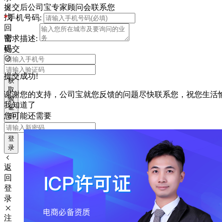
提交后公司宝专家顾问会联系您
找
*
手机号码:
回
密
需求描述:
码
提交
提交成功!
获
取
谢谢您的支持，公司宝就您反馈的问题尽快联系您，祝您生活
验
我知道了
证
您可能还需要
码
登
录
返
回
登
录
注