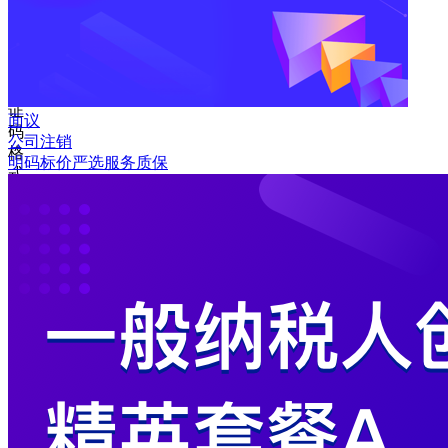
取
验
证
码
验
证
面议
码
公司注销
格
明码标价
严选
服务质保
式
错
误
登
录
我
要
注
册