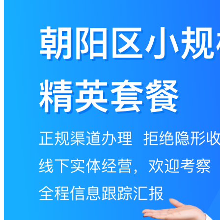
码
登
录
忘
记
密
码？
我
要
注
册
返
回
登
录
找
回
密
码