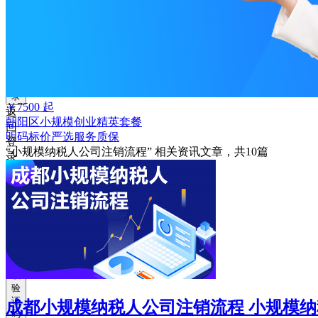
获
取
验
证
码
登
录
￥
7500
起
返
朝阳区小规模创业精英套餐
回
明码标价
严选
服务质保
登
“小规模纳税人公司注销流程”
相关资讯文章，共
10
篇
录
注
册
账
号
获
取
验
证
成都小规模纳税人公司注销流程 小规模
码