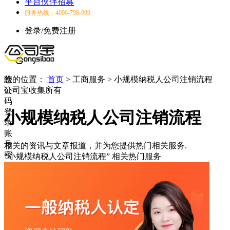
平台伙伴招募
服务热线：4006-798-999
登录/免费注册
验
您的位置：
首页
>
工商服务
>
小规模纳税人公司注销流程
证
公司宝收集所有
码
登
小规模纳税人公司注销流程
录
账
号
相关的资讯与文章报道，并为您提供热门相关服务.
密
“小规模纳税人公司注销流程”
相关热门服务
码
登
录
登
录
失