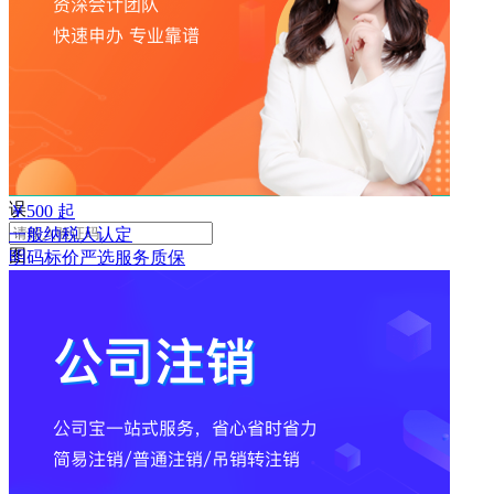
败
手
机
号
码
格
式
错
误
￥
500
起
一般纳税人认定
图
明码标价
严选
服务质保
形
验
证
码
格
式
错
误
获