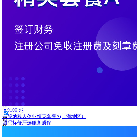
手
机
号
码
格
式
错
误
请
输
入
6-
16
位
密
码
￥
9100
起
一般纳税人创业精英套餐A(上海地区）
记
明码标价
严选
服务质保
住
密