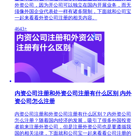
外资公司，因为开公司可以独立在国内开展业务，而无
须像外国企业代表处一样有诸多限制，下面就和公司宝
一起来看看外资公司注册的相关内容。
4643+
内资公司注册和外资公司注册有什么区别 内外
资公司怎么注册
内资公司注册和外资公司注册有什么区别？内外资公司
怎么注册？随着国内经济的发展，吸引了很多外国投资
者前来注册外资公司，但是注册外资公司也是要遵循我
国的相关法律，下面就和公司宝一起来看看公司注册的