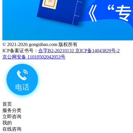
© 2021-2026 gongsibao.com 版权所有
ICP备案证书号：
合字B2-20210132 京ICP备14043829号-2
京公网安备 11010502042053号
首页
服务分类
立即咨询
我的
在线咨询