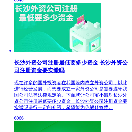
长沙外资公司注册最低要多少资金 长沙外资公
司注册资金要实缴吗
现在许多的国外投资者在我国境内成立外资公司，以此
进行经营发展，而想要成立一家外资公司是需要遵守我
国公司法等法律规定的。下面就让公司宝小编对长沙外
资公司注册最低要多少资金，长沙外资公司注册资金要
实缴吗进行一定的介绍，希望能为你解疑答惑。
6066+