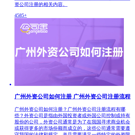
资公司注册的相关内容。
4585+
广州外资公司如何注册 广州外资公司注册流程
广州外资公司如何注册？广州外资公司注册流程有哪
些？外资公司是指由外国投资者或外国公司控制或持有
股份的公司，外资公司通常是为了在我国寻求商业机会
或获得更多的市场份额而成立的，这些公司通常需要遵
守我国的法律和规定，并且需要满足一些特定的外资限