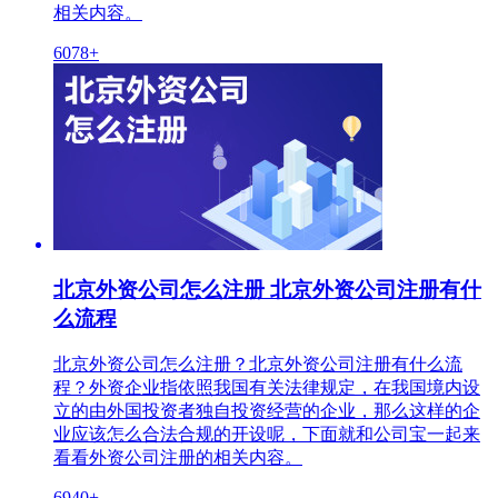
相关内容。
6078+
北京外资公司怎么注册 北京外资公司注册有什
么流程
北京外资公司怎么注册？北京外资公司注册有什么流
程？外资企业指依照我国有关法律规定，在我国境内设
立的由外国投资者独自投资经营的企业，那么这样的企
业应该怎么合法合规的开设呢，下面就和公司宝一起来
看看外资公司注册的相关内容。
6940+