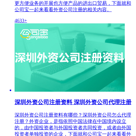
更方便业务的开展也方便产品的进出口贸易，下面就和
公司宝一起来看看外资公司注册的相关内容。
4633+
深圳外资公司注册资料 深圳外资公司代理注册
深圳外资公司注册资料有哪些？深圳外资公司怎么代理
注册？外资企业，是指依照中国法律在中国境内设立
的，由中国投资者与外国投资者共同投资，或者由外国
投资者单独投资的企业，下面就和公司宝一起来看看外