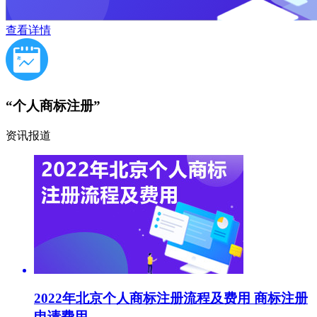
查看详情
“个人商标注册”
资讯报道
2022年北京个人商标注册流程及费用 商标注册
申请费用