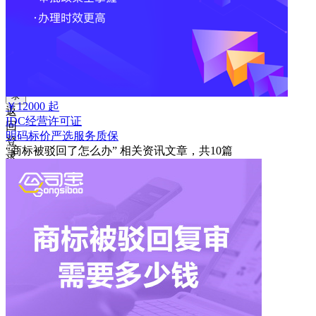
获
取
验
证
码
登
录
￥
12000
起
返
IDC经营许可证
回
明码标价
严选
服务质保
登
“商标被驳回了怎么办”
相关资讯文章，共
10
篇
录
注
册
账
号
获
取
验
证
码