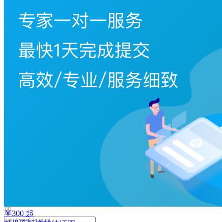
取
验
证
码
验
证
码
格
式
错
误
登
录
我
要
注
册
￥
300
起