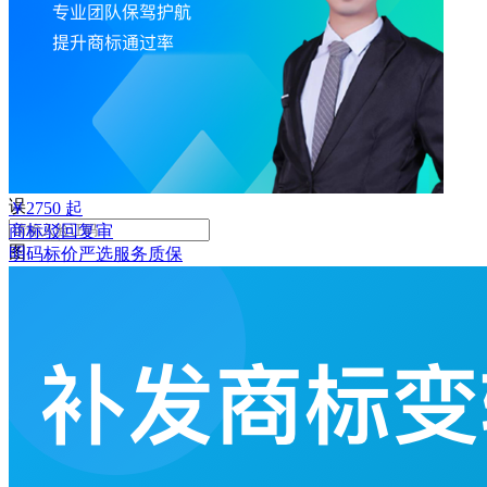
败
手
机
号
码
格
式
错
误
￥
2750
起
商标驳回复审
图
明码标价
严选
服务质保
形
验
证
码
格
式
错
误
获