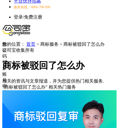
平台伙伴招募
服务热线：4006-798-999
登录/免费注册
验
您的位置：
首页
>
商标服务
>
商标被驳回了怎么办
证
公司宝收集所有
码
登
商标被驳回了怎么办
录
账
号
相关的资讯与文章报道，并为您提供热门相关服务.
密
“商标被驳回了怎么办”
相关热门服务
码
登
录
登
录
失