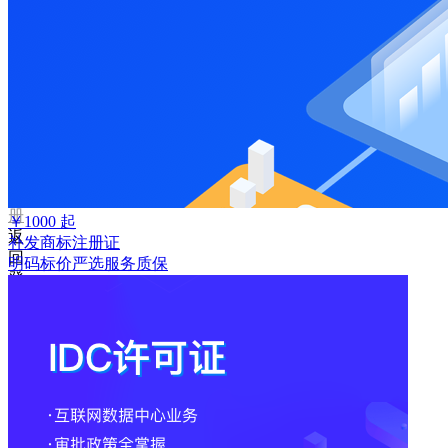
码
登
录
忘
记
密
码？
我
要
注
册
￥
1000
起
返
补发商标注册证
回
明码标价
严选
服务质保
登
录
找
回
密
码