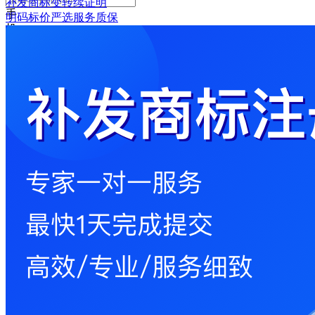
补发商标变转续证明
手
明码标价
严选
服务质保
机
号
码
格
式
错
误
请
输
入
6-
16
位
密
码
记
住
密