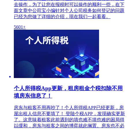
去操作，为了让您在报税时可以操作的顺利一些，在下
面文章中公司宝小编针对个人公司税务如何登记的问题
已经为您做了详细的介绍，现在我们一起看看。
5601+
个人所得税App更新，租房租金个税扣除不用
填房东信息了！
房东与租客不用再吵了！个人所得税APP已经更新，房
屋出租人信息不要填了！ 登陆个税APP，发现确实更新
了。这意味着租客此前遇到的填也难不填也难的困局得
以缓和，房东与租客之间的博弈就此搁置。房东也不必