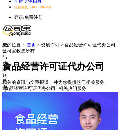
平台伙伴招募
服务热线：4006-798-999
登录/免费注册
验
您的位置：
首页
>
资质许可
>
食品经营许可证代办公司
证
公司宝收集所有
码
登
食品经营许可证代办公司
录
账
号
相关的资讯与文章报道，并为您提供热门相关服务.
密
“食品经营许可证代办公司”
相关热门服务
码
登
录
登
录
失