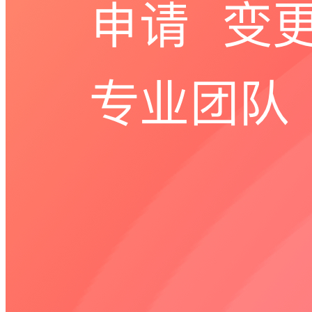
手
机
号
码
格
式
错
误
请
输
入
6-
16
位
密
码
记
住
密