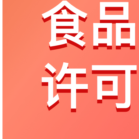
取
验
证
码
验
证
码
格
式
错
误
登
录
我
要
注
册