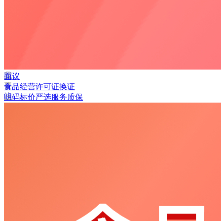
码
登
录
忘
记
密
码？
我
面议
要
食品经营许可证换证
注
明码标价
严选
服务质保
册
返
回
登
录
找
回
密
码