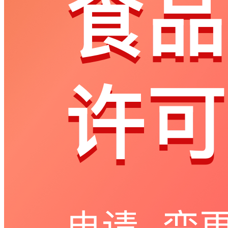
获
取
验
证
码
登
录
返
回
登
录
注
册
账
号
获
取
验
证
码