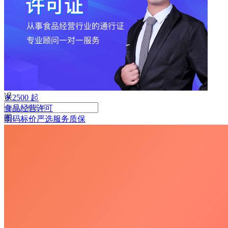
败
手
机
号
码
格
式
错
误
￥
2500
起
食品经营许可
图
明码标价
严选
服务质保
形
验
证
码
格
式
错
误
获