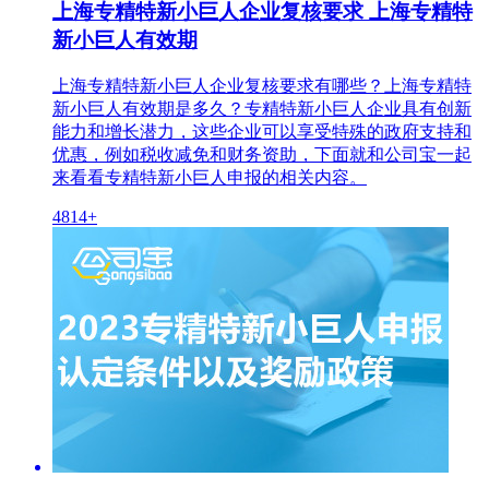
上海专精特新小巨人企业复核要求 上海专精特
新小巨人有效期
上海专精特新小巨人企业复核要求有哪些？上海专精特
新小巨人有效期是多久？专精特新小巨人企业具有创新
能力和增长潜力，这些企业可以享受特殊的政府支持和
优惠，例如税收减免和财务资助，下面就和公司宝一起
来看看专精特新小巨人申报的相关内容。
4814+