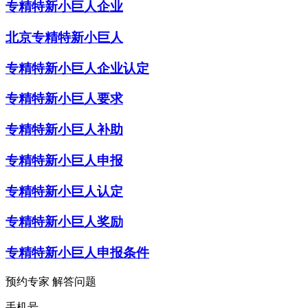
专精特新小巨人企业
北京专精特新小巨人
专精特新小巨人企业认定
专精特新小巨人要求
专精特新小巨人补助
专精特新小巨人申报
专精特新小巨人认定
专精特新小巨人奖励
专精特新小巨人申报条件
预约专家 解答问题
手机号