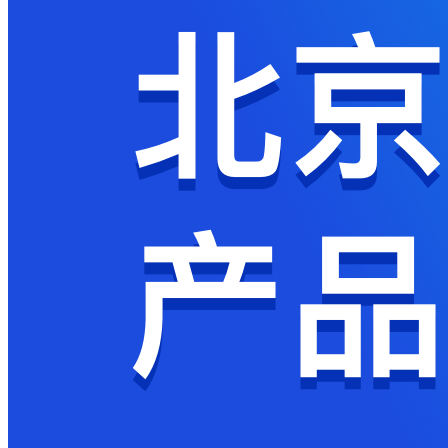
获
取
验
证
码
登
录
返
回
登
录
注
册
账
号
获
取
验
证
码