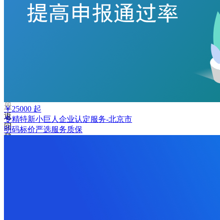
码
登
录
忘
记
密
码？
我
要
注
册
￥
25000
起
返
专精特新小巨人企业认定服务-北京市
回
明码标价
严选
服务质保
登
录
找
回
密
码