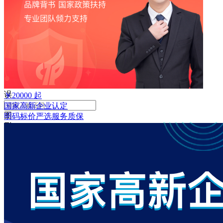
败
手
机
号
码
格
式
错
误
￥
20000
起
国家高新企业认定
图
明码标价
严选
服务质保
形
验
证
码
格
式
错
误
获