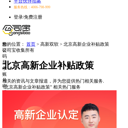
平台伙伴招募
服务热线：4006-798-999
登录/免费注册
验
您的位置：
首页
>
高新双软
>
北京高新企业补贴政策
证
公司宝收集所有
码
登
北京高新企业补贴政策
录
账
号
相关的资讯与文章报道，并为您提供热门相关服务.
密
“北京高新企业补贴政策”
相关热门服务
码
登
录
登
录
失