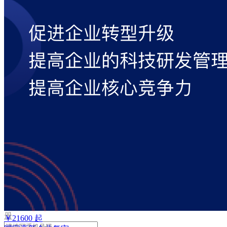
取
验
证
码
验
证
码
格
式
错
误
登
录
我
要
注
册
￥
21600
起