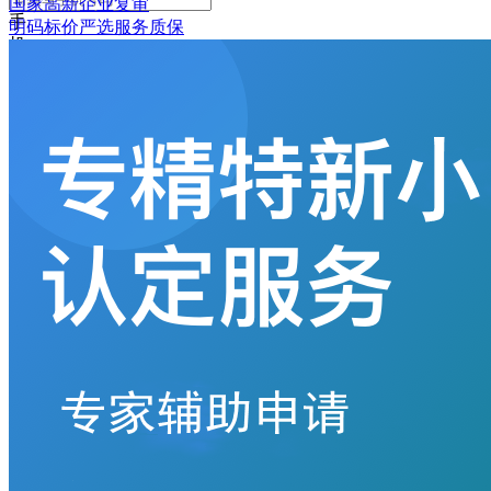
国家高新企业复审
手
明码标价
严选
服务质保
机
号
码
格
式
错
误
请
输
入
6-
16
位
密
码
记
住
密