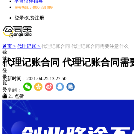
平台伙伴招募
服务热线：4006-798-999
登录/免费注册
首页 >
代理记账 >
代理记账合同 代理记账合同需要注意什么
验
证
代理记账合同 代理记账合同需
码
登
录
更新时间：
2021-04-25 13:27:50
账
号
分享到：
密
21
点赞
码
登
录
登
录