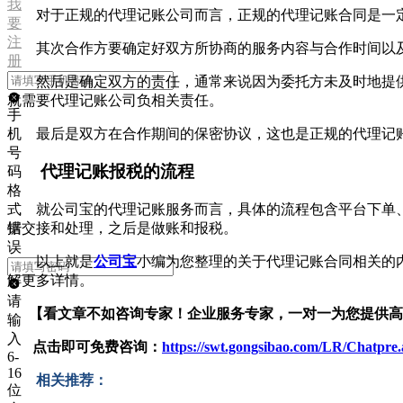
我
对于正规的代理记账公司而言，正规的代理记账合同是一
要
注
其次合作方要确定好双方所协商的服务内容与合作时间以
册
然后是确定双方的责任，通常来说因为委托方未及时地提
就需要代理记账公司负相关责任。
手
最后是双方在合作期间的保密协议，这也是正规的代理记
机
号
代理记账报税的流程
码
格
式
就公司宝的代理记账服务而言，具体的流程包含平台下单
错
据交接和处理，之后是做账和报税。
误
以上就是
公司宝
小编为您整理的关于代理记账合同相关的
解更多详情。
请
【看文章不如咨询专家！企业服务
专家，一对一为您提供高
输
入
点击即可免费咨询：
https://swt.gongsibao.com/LR/Chatpr
6-
16
相关推荐：
位