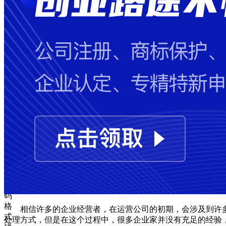
失
败
手
机
号
码
格
式
错
误
图
形
验
证
码
格
相信许多的企业经营者，在运营公司的初期，会涉及到许
式
处理方式，但是在这个过程中，很多企业家并没有充足的经验