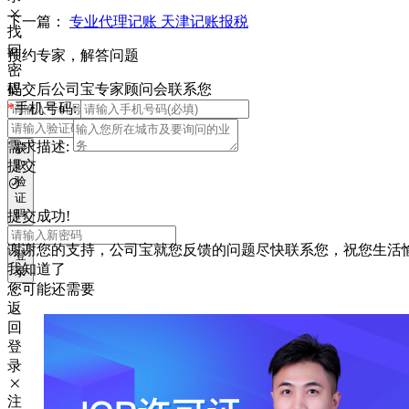
下一篇：
专业代理记账 天津记账报税
找
回
预约专家，解答问题
密
码
提交后公司宝专家顾问会联系您
*
手机号码:
需求描述:
获
取
提交
验
证
码
提交成功!
谢谢您的支持，公司宝就您反馈的问题尽快联系您，祝您生活
登
我知道了
录
您可能还需要
返
回
登
录
注