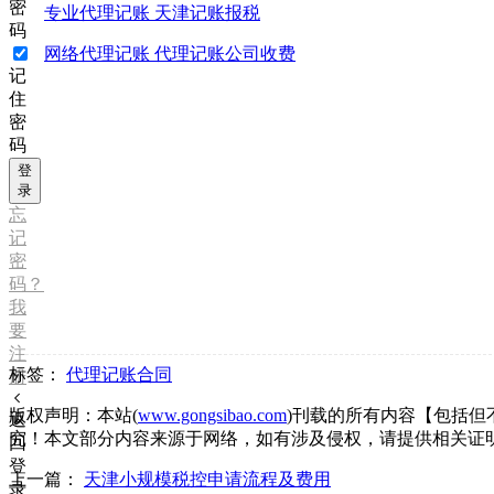
密
专业代理记账 天津记账报税
码
网络代理记账 代理记账公司收费
记
住
密
码
登
录
忘
记
密
码？
我
要
注
标签：
代理记账合同
册
版权声明：本站(
www.gongsibao.com
)刊载的所有内容【包括
返
究！本文部分内容来源于网络，如有涉及侵权，请提供相关证
回
登
上一篇：
天津小规模税控申请流程及费用
录