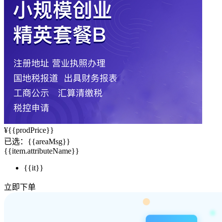
¥
{{prodPrice}}
已选：
{{areaMsg}}
{{item.attributeName}}
{{it}}
立即下单