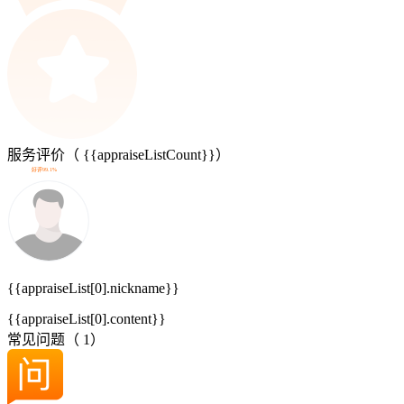
服务评价（
{{appraiseListCount}}
）
好评99.1%
{{appraiseList[0].nickname}}
{{appraiseList[0].content}}
常见问题（
1
）