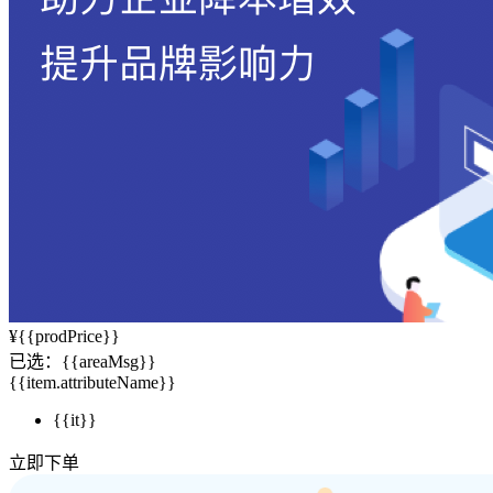
¥
{{prodPrice}}
已选：
{{areaMsg}}
{{item.attributeName}}
{{it}}
立即下单