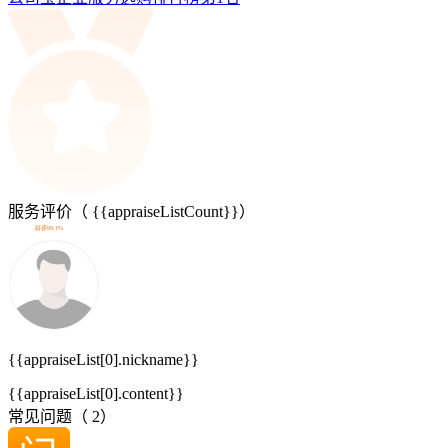
服务评价（
{{appraiseListCount}}
）
好评99.1%
{{appraiseList[0].nickname}}
{{appraiseList[0].content}}
常见问题（
2
）