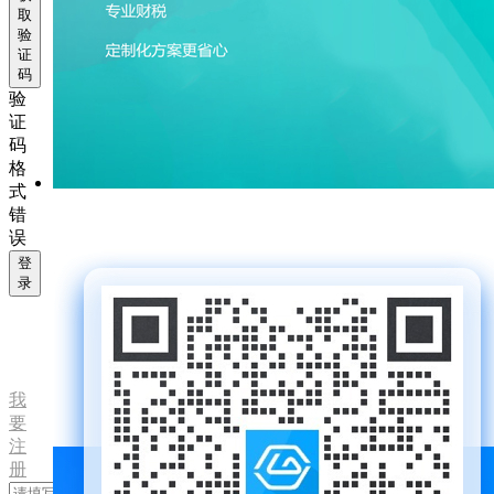
取
验
证
码
验
证
码
格
式
错
误
登
录
我
要
注
册