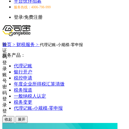
平台伙伴招募
服务热线：4006-798-999
登录/免费注册
验
首页 >
财税服务 >
代理记账-小规模-零申报
证
服务产品：
码
登
代理记账
录
银行开户
账
税控申请
号
年度企业所得税汇算清缴
密
税务报道
码
一般纳税人认定
登
税务变更
录
代理记账-小规模-零申报
登
录
收起
展开
失