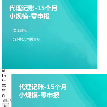
败
手
机
号
码
格
式
错
误
图
形
验
证
码
格
式
错
误
获