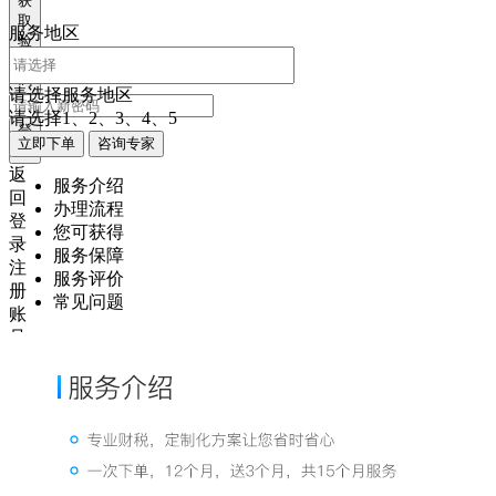
获
取
服务地区
验
证
码
请选择服务地区
请选择1、2、3、4、5
登
立即下单
咨询专家
录
返
服务介绍
回
办理流程
登
您可获得
录
服务保障
注
服务评价
册
常见问题
账
号
获
取
验
证
码