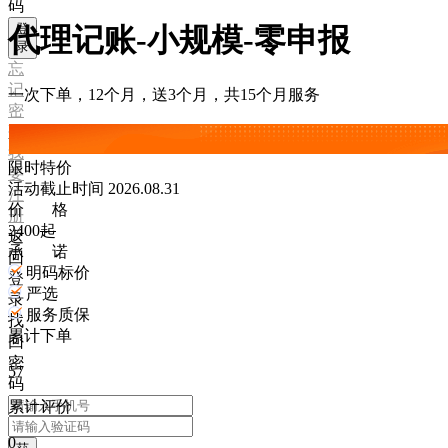
码
登
代理记账-小规模-零申报
录
忘
记
一次下单，12个月，送3个月，共15个月服务
密
码？
我
限时特价
要
活动截止时间 2026.08.31
注
价 格
册
2400
起
返
承 诺
回
明码标价
登
严选
录
服务质保
找
累计下单
回
密
57
码
累计评价
0