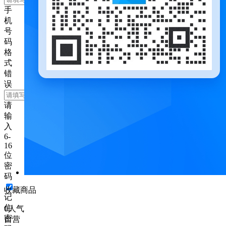
手
机
号
码
格
式
错
误
请
输
入
6-
16
位
密
码
收藏商品
记
住
0
人气
密
自营