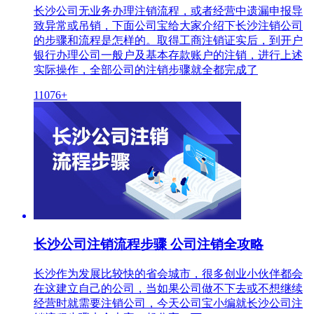
长沙公司无业务办理注销流程，或者经营中遗漏申报导
致异常或吊销，下面公司宝给大家介绍下长沙注销公司
的步骤和流程是怎样的。取得工商注销证实后，到开户
银行办理公司一般户及基本存款账户的注销，进行上述
实际操作，全部公司的注销步骤就全都完成了
11076+
长沙公司注销流程步骤 公司注销全攻略
长沙作为发展比较快的省会城市，很多创业小伙伴都会
在这建立自己的公司，当如果公司做不下去或不想继续
经营时就需要注销公司，今天公司宝小编就长沙公司注