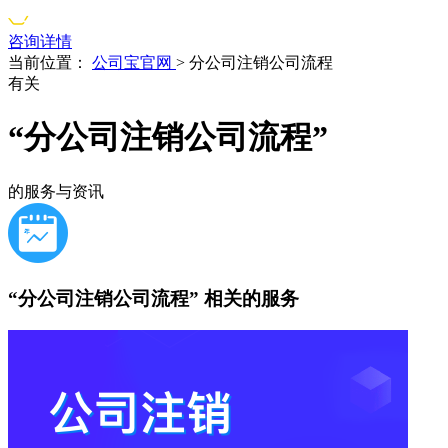
咨询详情
当前位置：
公司宝官网
>
分公司注销公司流程
有关
“分公司注销公司流程”
的服务与资讯
“分公司注销公司流程”
相关的服务