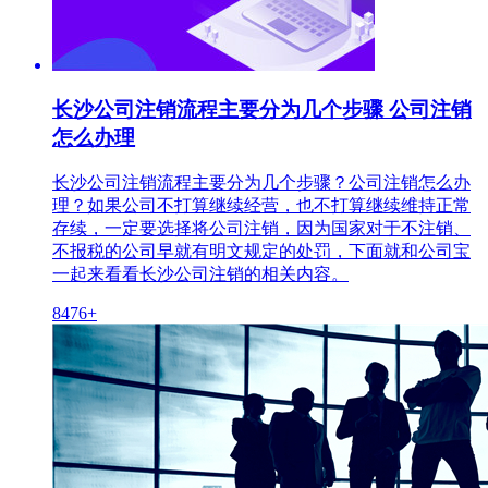
长沙公司注销流程主要分为几个步骤 公司注销
怎么办理
长沙公司注销流程主要分为几个步骤？公司注销怎么办
理？如果公司不打算继续经营，也不打算继续维持正常
存续，一定要选择将公司注销，因为国家对于不注销、
不报税的公司早就有明文规定的处罚，下面就和公司宝
一起来看看长沙公司注销的相关内容。
8476+