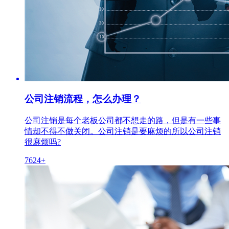
公司注销流程，怎么办理？
公司注销是每个老板公司都不想走的路，但是有一些事
情却不得不做关闭。公司注销是要麻烦的所以公司注销
很麻烦吗?
7624+