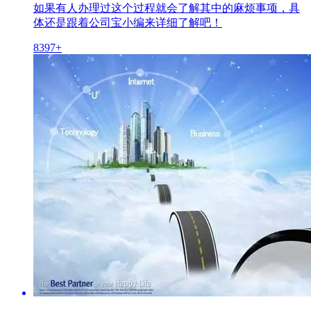
如果有人办理过这个过程就会了解其中的麻烦事项，具
体还是跟着公司宝小编来详细了解吧！
8397+