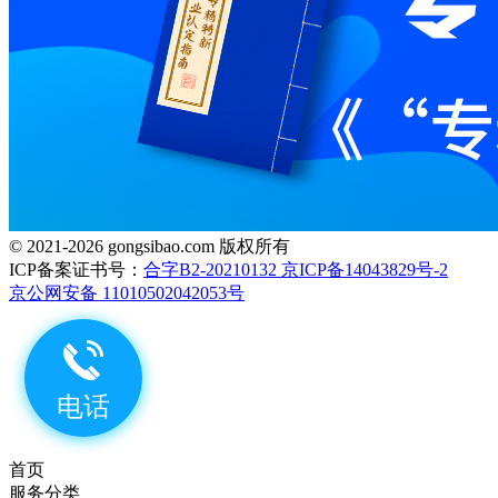
© 2021-2026 gongsibao.com 版权所有
ICP备案证书号：
合字B2-20210132 京ICP备14043829号-2
京公网安备 11010502042053号
首页
服务分类