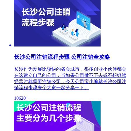
长沙公司注销流程步骤 公司注销全攻略
长沙作为发展比较快的省会城市，很多创业小伙伴都会
在这建立自己的公司，当如果公司做不下去或不想继续
经营时就需要注销公司，今天公司宝小编就长沙公司注
销流程步骤来个大家一起分享一下。
10620+