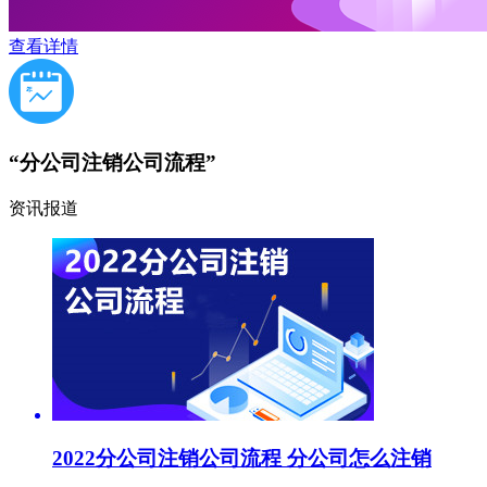
查看详情
“分公司注销公司流程”
资讯报道
2022分公司注销公司流程 分公司怎么注销