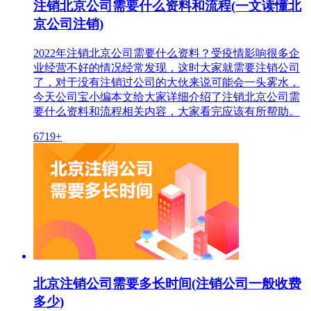
注销北京公司需要什么资料和流程(一文读懂北
京公司注销)
2022年注销北京公司需要什么资料？受疫情影响很多企
业经营不好的情况经常发现，这时大家就需要注销公司
了，对于没有注销过公司的大伙来说可能会一头雾水，
今天公司宝小编本文给大家详细介绍了注销北京公司需
要什么资料和流程相关内容，大家看完应该有所帮助。
6719+
北京注销公司需要多长时间(注销公司一般收费
多少)