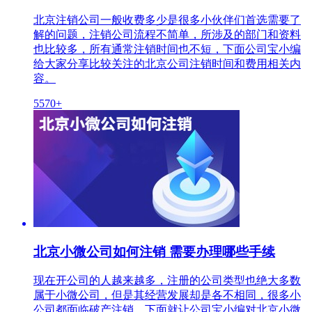
北京注销公司一般收费多少是很多小伙伴们首选需要了
解的问题，注销公司流程不简单，所涉及的部门和资料
也比较多，所有通常注销时间也不短，下面公司宝小编
给大家分享比较关注的北京公司注销时间和费用相关内
容。
5570+
北京小微公司如何注销 需要办理哪些手续
现在开公司的人越来越多，注册的公司类型也绝大多数
属于小微公司，但是其经营发展却是各不相同，很多小
公司都面临破产注销。下面就让公司宝小编对北京小微