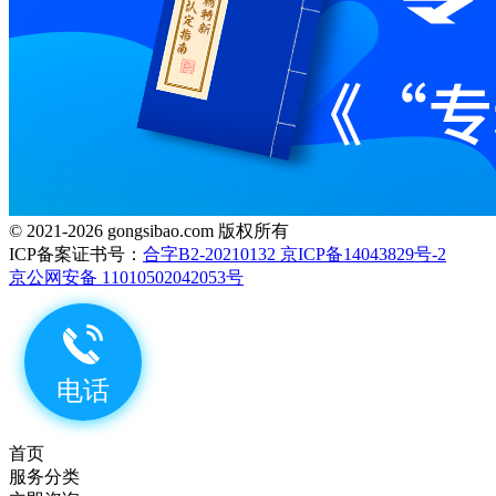
© 2021-2026 gongsibao.com 版权所有
ICP备案证书号：
合字B2-20210132 京ICP备14043829号-2
京公网安备 11010502042053号
首页
服务分类