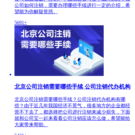
公司如何注销，需要办理哪些手续进行一定的介绍，希
望能为你解疑答惑。
5691+
北京公司注销需要哪些手续 公司注销代办机构
北京公司注销需要哪些手续？公司注销代办机构有哪
些？由于近几年我国经济不景气，很多地方的企业都经
营不下去了，都选择把公司进行注销来减少损失，下面
就和公司宝一起来看看公司注销应该怎么做，希望能给
大家带来帮助。