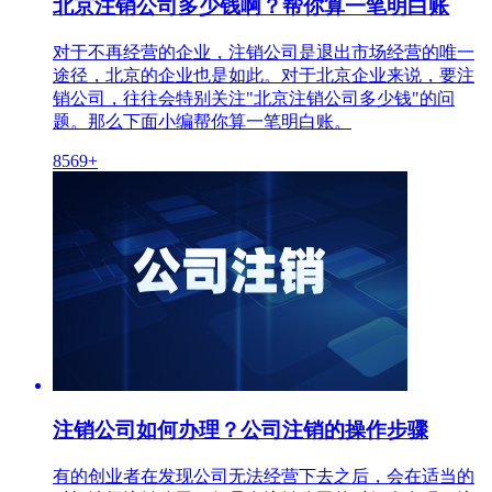
北京注销公司多少钱啊？帮你算一笔明白账
对于不再经营的企业，注销公司是退出市场经营的唯一
途径，北京的企业也是如此。对于北京企业来说，要注
销公司，往往会特别关注"北京注销公司多少钱"的问
题。那么下面小编帮你算一笔明白账。
8569+
注销公司如何办理？公司注销的操作步骤
有的创业者在发现公司无法经营下去之后，会在适当的