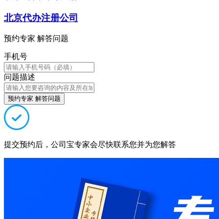
北京代办注册公司
预约专家 解答问题
手机号
问题描述
预约专家 解答问题
提交预约后，公司宝专家会尽快联系您并为您解答