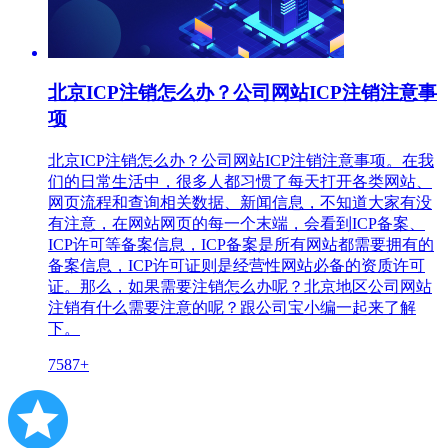
北京ICP注销怎么办？公司网站ICP注销注意事
项
北京ICP注销怎么办？公司网站ICP注销注意事项。在我
们的日常生活中，很多人都习惯了每天打开各类网站、
网页流程和查询相关数据、新闻信息，不知道大家有没
有注意，在网站网页的每一个末端，会看到ICP备案、
ICP许可等备案信息，ICP备案是所有网站都需要拥有的
备案信息，ICP许可证则是经营性网站必备的资质许可
证。那么，如果需要注销怎么办呢？北京地区公司网站
注销有什么需要注意的呢？跟公司宝小编一起来了解
下。
7587+