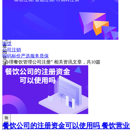
获
取
验
证
码
登
录
面议
返
公司注销
回
明码标价
严选
服务质保
登
“办理餐饮管理公司注册”
相关资讯文章，共
10
篇
录
注
册
账
号
获
取
验
证
餐饮公司的注册资金可以使用吗 餐饮营
码