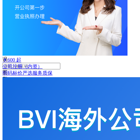
败
手
机
号
码
格
式
错
误
￥
600
起
公司注册（内资）
图
明码标价
严选
服务质保
形
验
证
码
格
式
错
误
获