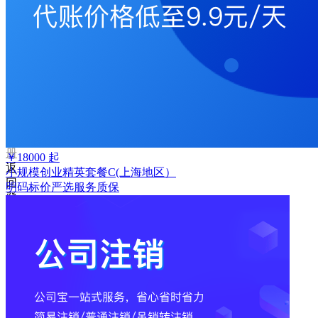
码
登
录
忘
记
密
码？
我
要
注
册
￥
18000
起
返
小规模创业精英套餐C(上海地区）
回
明码标价
严选
服务质保
登
录
找
回
密
码