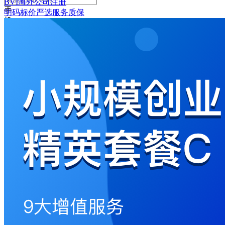
BVI海外公司注册
手
明码标价
严选
服务质保
机
号
码
格
式
错
误
请
输
入
6-
16
位
密
码
记
住
密