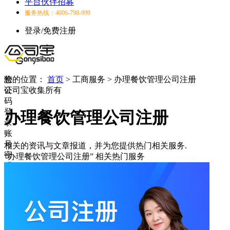
平台伙伴招募
服务热线：4006-798-999
登录/免费注册
验
您的位置：
首页
>
工商服务
>
办理餐饮管理公司注册
证
公司宝收集所有
码
登
办理餐饮管理公司注册
录
账
号
相关的资讯与文章报道，并为您提供热门相关服务.
密
“办理餐饮管理公司注册”
相关热门服务
码
登
录
登
录
失