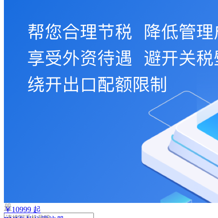
取
验
证
码
验
证
码
格
式
错
误
登
录
我
要
注
册
￥
10999
起