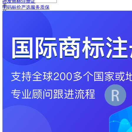
补发商标注册证
手
明码标价
严选
服务质保
机
号
码
格
式
错
误
请
输
入
6-
16
位
密
码
记
住
密