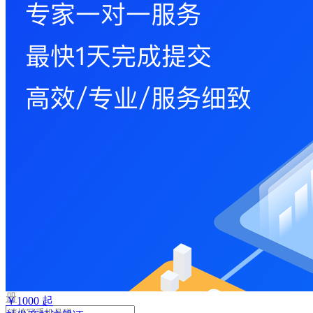
取
验
证
码
验
证
码
格
式
错
误
登
录
我
要
注
册
￥
1000
起