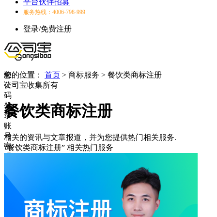
平台伙伴招募
服务热线：4006-798-999
登录/免费注册
验
您的位置：
首页
>
商标服务
>
餐饮类商标注册
证
公司宝收集所有
码
登
餐饮类商标注册
录
账
号
相关的资讯与文章报道，并为您提供热门相关服务.
密
“餐饮类商标注册”
相关热门服务
码
登
录
登
录
失