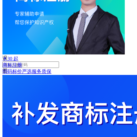
败
手
机
号
码
格
式
错
误
￥
30
起
商标注册
图
明码标价
严选
服务质保
形
验
证
码
格
式
错
误
获