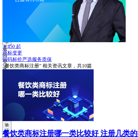
获
取
验
证
码
登
录
￥
450
起
返
商标变更
回
明码标价
严选
服务质保
登
“餐饮类商标注册”
相关资讯文章，共
10
篇
录
注
册
账
号
获
取
验
证
餐饮类商标注册哪一类比较好 注册几类
码