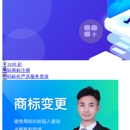
码
登
录
忘
记
密
码？
我
要
注
册
￥
3100
起
返
国际商标注册
回
明码标价
严选
服务质保
登
录
找
回
密
码