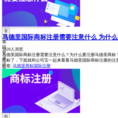
获
取
验
证
码
登
马德里国际商标注册需要注意什么 为什
录
返
回
5828人浏览
登
马德里国际商标注册需要注意什么？为什么要注册马德里商标
录
商标了，下面就和公司宝一起来看看马德里国际商标注册的注
注
标签:
马德里商标国际注册
册
账
号
获
取
验
证
码