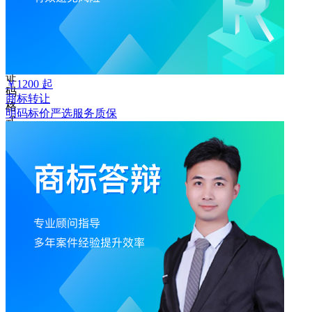
取
验
证
码
验
证
￥
1200
起
码
商标转让
格
明码标价
严选
服务质保
式
错
误
登
录
我
要
注
册