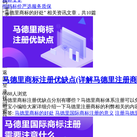
码
明码标价
严选
服务质保
登
“马德里商标的好处”
相关资讯文章，共
10
篇
录
忘
记
密
码？
我
要
注
册
返
马德里商标注册优缺点(详解马德里注册商
回
登
录
6688人浏览
找
马德里商标注册优缺点分别有哪些？马德里商标体系注册可以
回
司宝小编给大家详细介绍一下马德里注册商标的利弊相关的内
密
标签:
马德里商标的好处
马德里国际商标注册的意义
注册马德
码