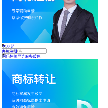
败
手
机
号
码
格
式
错
误
￥
30
起
商标注册
图
明码标价
严选
服务质保
形
验
证
码
格
式
错
误
获