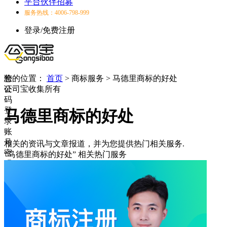
平台伙伴招募
服务热线：4006-798-999
登录/免费注册
验
您的位置：
首页
>
商标服务
>
马德里商标的好处
证
公司宝收集所有
码
登
马德里商标的好处
录
账
号
相关的资讯与文章报道，并为您提供热门相关服务.
密
“马德里商标的好处”
相关热门服务
码
登
录
登
录
失