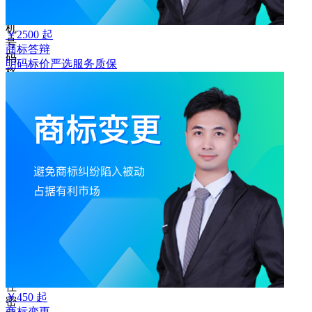
手
机
￥
2500
起
号
商标答辩
码
明码标价
严选
服务质保
格
式
错
误
请
输
入
6-
16
位
密
码
记
住
￥
450
起
密
商标变更