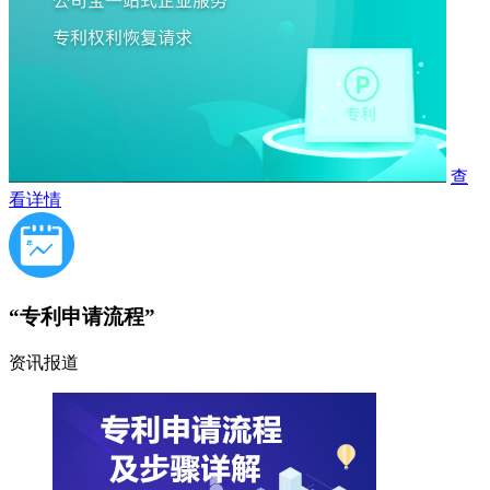
查
看详情
“专利申请流程”
资讯报道