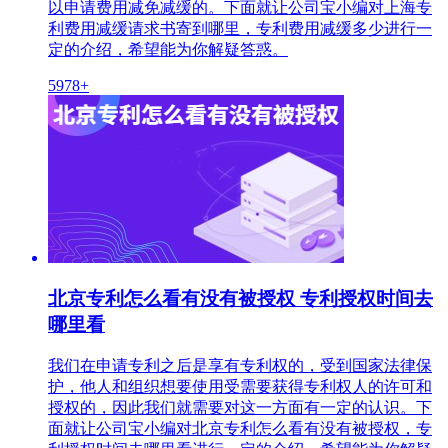
以申请费用减免减缓的。下面就让公司宝小编对上海专
利费用减缓请求书寄到哪里，专利费用减缓多少进行一
定的介绍，希望能为你解疑答惑。
5978+
北京专利怎么看有没有被授权 专利授权时间去
哪里看
我们在申请专利之后是享有专利权的，受到国家法律保
护，他人和组织想要使用受需要获得专利权人的许可和
授权的，因此我们就需要对这一方面有一定的认识。下
面就让公司宝小编对北京专利怎么看有没有被授权，专