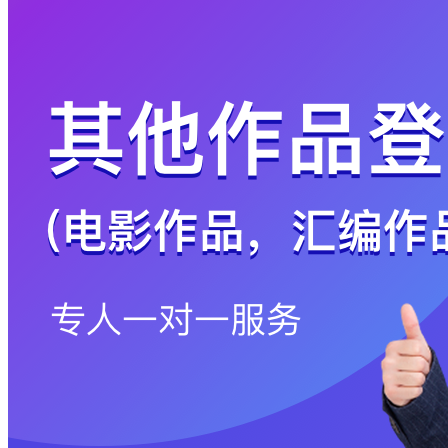
码
登
录
忘
记
密
码？
我
要
注
册
返
回
登
录
找
回
密
码