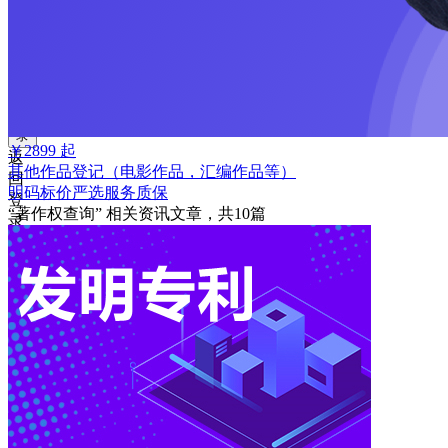
获
取
验
证
码
登
录
￥
2899
起
返
其他作品登记（电影作品，汇编作品等）
回
明码标价
严选
服务质保
登
“著作权查询”
相关资讯文章，共
10
篇
录
注
册
账
号
获
取
验
证
码