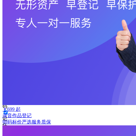
手
机
号
码
格
式
错
误
请
输
入
6-
16
位
密
码
￥
699
起
录音作品登记
记
明码标价
严选
服务质保
住
密