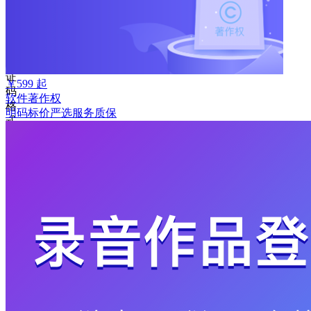
取
验
证
码
验
证
￥
599
起
码
软件著作权
格
明码标价
严选
服务质保
式
错
误
登
录
我
要
注
册