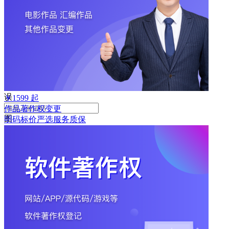
败
手
机
号
码
格
式
错
误
￥
1599
起
作品著作权变更
图
明码标价
严选
服务质保
形
验
证
码
格
式
错
误
获