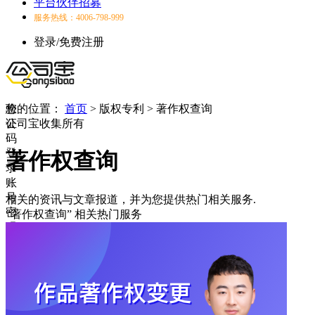
平台伙伴招募
服务热线：4006-798-999
登录/免费注册
验
您的位置：
首页
>
版权专利
>
著作权查询
证
公司宝收集所有
码
登
著作权查询
录
账
号
相关的资讯与文章报道，并为您提供热门相关服务.
密
“著作权查询”
相关热门服务
码
登
录
登
录
失