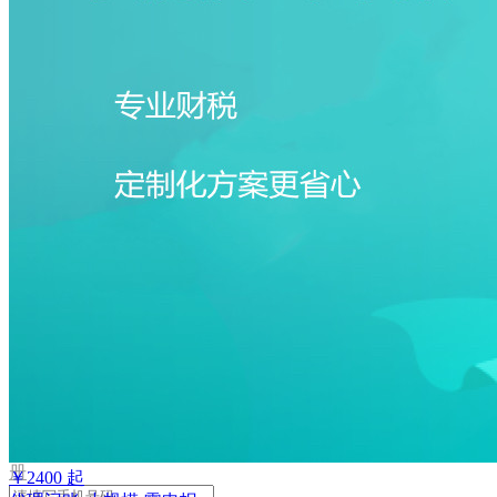
取
验
证
码
验
证
码
格
式
错
误
登
录
我
要
注
册
￥
2400
起