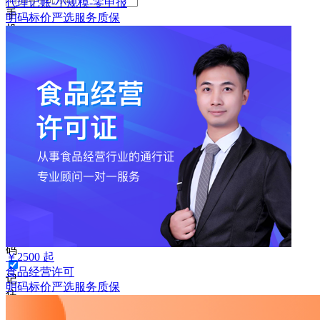
代理记账-小规模-零申报
手
明码标价
严选
服务质保
机
号
码
格
式
错
误
请
输
入
6-
16
位
密
码
￥
2500
起
食品经营许可
记
明码标价
严选
服务质保
住
密