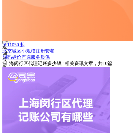
获
取
验
证
码
登
录
￥
11050
起
返
北京城区小规模注册套餐
回
明码标价
严选
服务质保
登
“上海闵行区代理记账多少钱”
相关资讯文章，共
10
篇
录
注
册
账
号
获
取
验
证
码