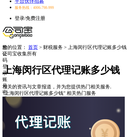
平台伙伴招募
服务热线：4006-798-999
登录/免费注册
验
您的位置：
首页
>
财税服务
>
上海闵行区代理记账多少钱
证
公司宝收集所有
码
登
上海闵行区代理记账多少钱
录
账
号
相关的资讯与文章报道，并为您提供热门相关服务.
密
“上海闵行区代理记账多少钱”
相关热门服务
码
登
录
登
录
失