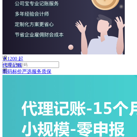
败
手
机
号
码
格
式
错
误
￥
1200
起
代理记账
图
明码标价
严选
服务质保
形
验
证
码
格
式
错
误
获