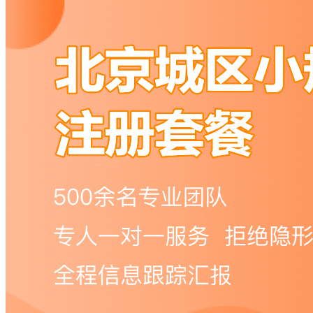
码
登
录
忘
记
密
码？
我
要
注
册
返
回
登
录
找
回
密
码