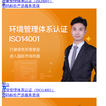
质量管理体系认证（ISO9001）
手
明码标价
严选
服务质保
机
号
码
格
式
错
误
请
输
入
6-
16
位
密
码
面议
环境管理体系认证（ISO14001）
记
明码标价
严选
服务质保
住
密