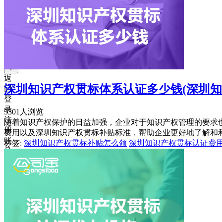
获
取
验
证
码
登
录
返
深圳知识产权贯标体系认证多少钱(深圳知
回
登
录
5301人浏览
注
随着知识产权保护的日益加强，企业对于知识产权管理的要求
册
费用以及深圳知识产权贯标补贴标准，帮助企业更好地了解和
账
标签:
深圳知识产权贯标补贴怎么领
深圳知识产权贯标认证费
号
获
取
验
证
码