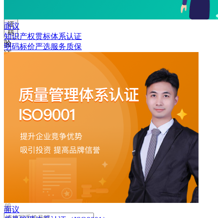
取
验
证
面议
码
知识产权贯标体系认证
验
明码标价
严选
服务质保
证
码
格
式
错
误
登
录
我
要
注
册
面议