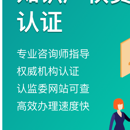
败
手
机
号
码
格
式
错
误
图
形
验
证
码
格
式
错
误
获