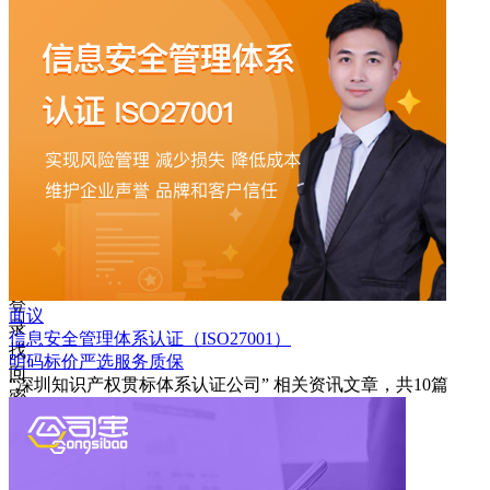
码
登
录
忘
记
密
码？
我
要
注
册
返
回
登
面议
录
信息安全管理体系认证（ISO27001）
找
明码标价
严选
服务质保
回
“深圳知识产权贯标体系认证公司”
相关资讯文章，共
10
篇
密
码