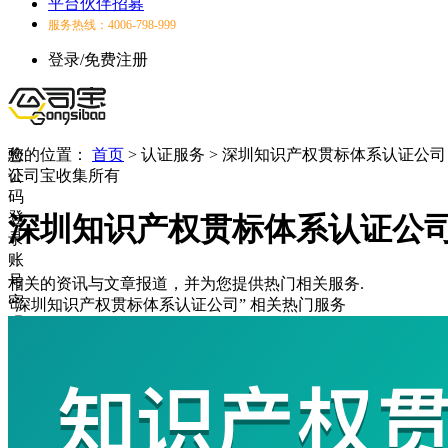
平台伙伴招募
服务热线：4006-798-999
登录/免费注册
验
您的位置：
首页
>
认证服务
>
深圳知识产权贯标体系认证公司
证
公司宝收集所有
码
登
深圳知识产权贯标体系认证公
录
账
号
相关的资讯与文章报道，并为您提供热门相关服务.
密
“深圳知识产权贯标体系认证公司”
相关热门服务
码
登
录
登
录
失