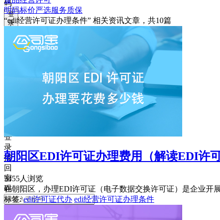
码
明码标价
严选
服务质保
登
“edi经营许可证办理条件”
相关资讯文章，共
10
篇
录
忘
记
密
码？
我
要
注
册
返
回
登
录
朝阳区EDI许可证办理费用（解读EDI许
找
回
密
3455人浏览
码
在朝阳区，办理EDI许可证（电子数据交换许可证）是企业开
标签:
edi许可证代办
edi经营许可证办理条件