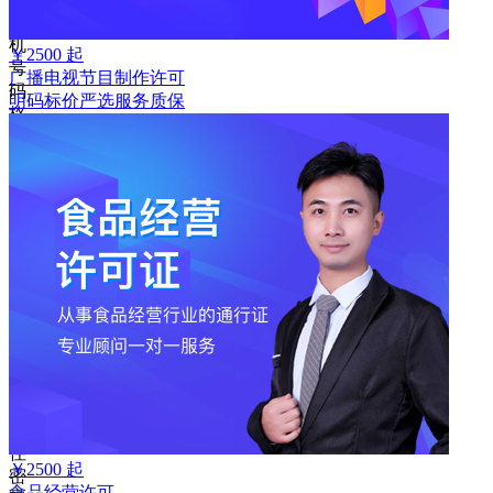
手
机
￥
2500
起
号
广播电视节目制作许可
码
明码标价
严选
服务质保
格
式
错
误
请
输
入
6-
16
位
密
码
记
住
￥
2500
起
密
食品经营许可