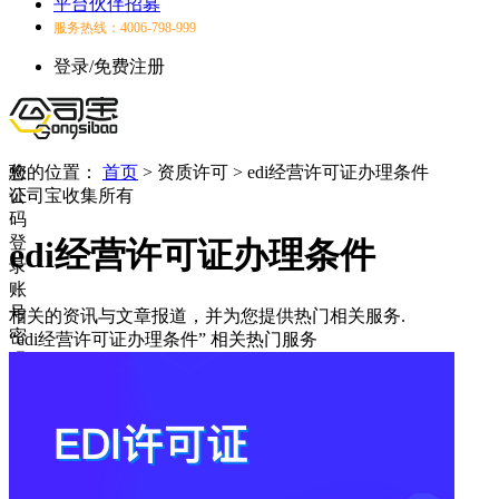
平台伙伴招募
服务热线：4006-798-999
登录/免费注册
验
您的位置：
首页
>
资质许可
>
edi经营许可证办理条件
证
公司宝收集所有
码
登
edi经营许可证办理条件
录
账
号
相关的资讯与文章报道，并为您提供热门相关服务.
密
“edi经营许可证办理条件”
相关热门服务
码
登
录
登
录
失