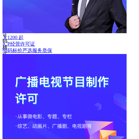
取
验
证
码
验
证
￥
1200
起
码
ICP经营许可证
格
明码标价
严选
服务质保
式
错
误
登
录
我
要
注
册