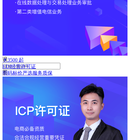
败
手
机
号
码
格
式
错
误
￥
3500
起
EDI经营许可证
图
明码标价
严选
服务质保
形
验
证
码
格
式
错
误
获