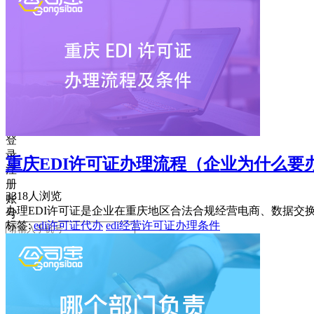
获
取
验
证
码
登
录
返
回
登
录
重庆EDI许可证办理流程（企业为什么要办
注
册
3318人浏览
账
办理EDI许可证是企业在重庆地区合法合规经营电商、数据交
号
标签:
edi许可证代办
edi经营许可证办理条件
获
取
验
证
码