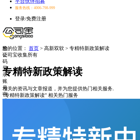
平台伙伴招募
服务热线：4006-798-999
登录/免费注册
验
您的位置：
首页
>
高新双软
>
专精特新政策解读
证
公司宝收集所有
码
登
专精特新政策解读
录
账
号
相关的资讯与文章报道，并为您提供热门相关服务.
密
“专精特新政策解读”
相关热门服务
码
登
录
登
录
失