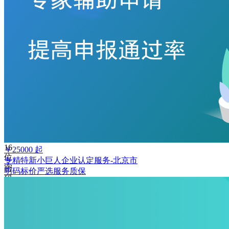
手
机
号
码
格
式
错
误
请
输
入
6-
16
￥
25000
起
位
专精特新小巨人企业认定服务-北京市
密
明码标价
严选
服务质保
码
记
住
密