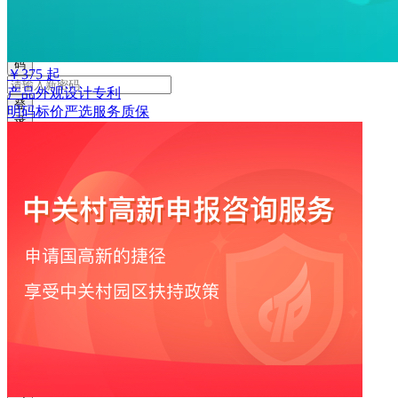
获
取
验
证
码
￥
375
起
产品外观设计专利
登
明码标价
严选
服务质保
录
返
回
登
录
注
册
账
号
获
取
验
证
码