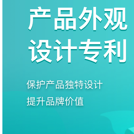
码
登
录
忘
记
密
码？
我
要
注
册
返
回
登
录
找
回
密
码