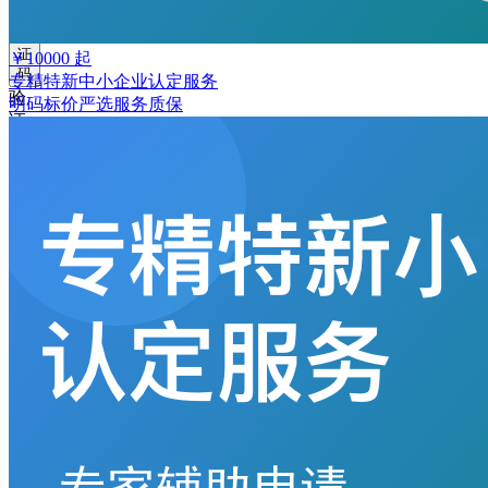
取
验
证
￥
10000
起
码
专精特新中小企业认定服务
验
明码标价
严选
服务质保
证
码
格
式
错
误
登
录
我
要
注
册