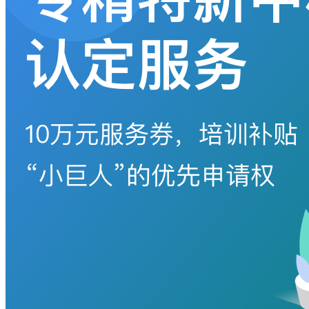
败
手
机
号
码
格
式
错
误
图
形
验
证
码
格
式
错
误
获