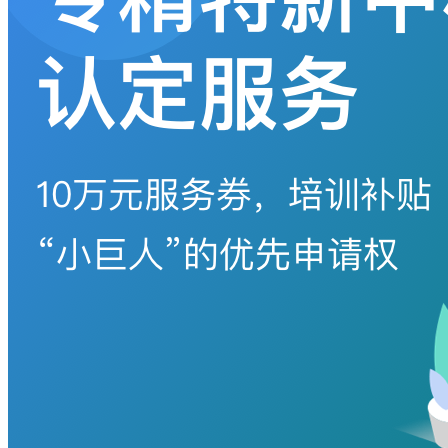
败
手
机
号
码
格
式
错
误
图
形
验
证
码
格
式
错
误
获