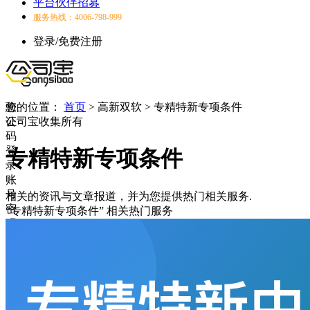
平台伙伴招募
服务热线：4006-798-999
登录/免费注册
验
您的位置：
首页
>
高新双软
>
专精特新专项条件
证
公司宝收集所有
码
登
专精特新专项条件
录
账
号
相关的资讯与文章报道，并为您提供热门相关服务.
密
“专精特新专项条件”
相关热门服务
码
登
录
登
录
失