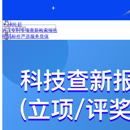
获
取
验
证
码
￥
2400
起
PCT专利专项查新检索报告
登
明码标价
严选
服务质保
录
返
回
登
录
注
册
账
号
获
取
验
证
码