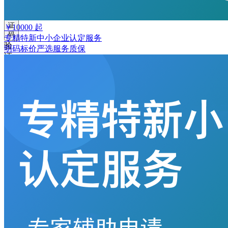
取
验
证
￥
10000
起
码
专精特新中小企业认定服务
验
明码标价
严选
服务质保
证
码
格
式
错
误
登
录
我
要
注
册