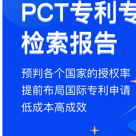
码
登
录
忘
记
密
码？
我
要
注
册
返
回
登
录
找
回
密
码