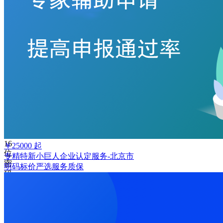
手
机
号
码
格
式
错
误
请
输
入
6-
16
￥
25000
起
位
专精特新小巨人企业认定服务-北京市
密
明码标价
严选
服务质保
码
记
住
密