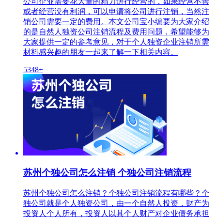
公司企业需要花大量的精力进行经营的，如果经营不善
或者经营没有利润，可以申请将公司进行注销，当然注
销公司需要一定的费用。本文公司宝小编要为大家介绍
的是自然人独资公司注销流程及费用问题，希望能够为
大家提供一定的参考意见，对于个人独资企业注销所需
材料感兴趣的朋友一起来了解一下相关内容。
5348+
苏州个独公司怎么注销 个独公司注销流程
苏州个独公司怎么注销？个独公司注销流程有哪些？个
独公司就是个人独资公司，由一个自然人投资，财产为
投资人个人所有，投资人以其个人财产对企业债务承担