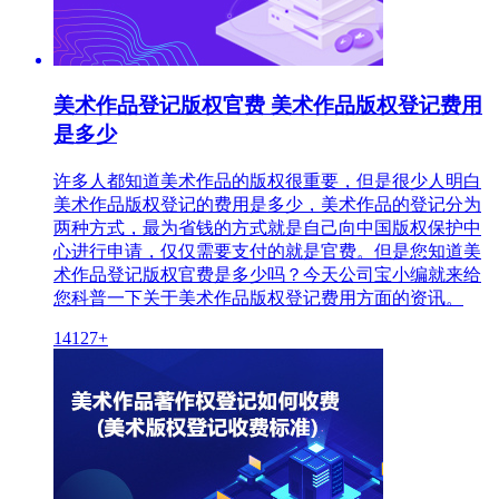
美术作品登记版权官费 美术作品版权登记费用
是多少
许多人都知道美术作品的版权很重要，但是很少人明白
美术作品版权登记的费用是多少，美术作品的登记分为
两种方式，最为省钱的方式就是自己向中国版权保护中
心进行申请，仅仅需要支付的就是官费。但是您知道美
术作品登记版权官费是多少吗？今天公司宝小编就来给
您科普一下关于美术作品版权登记费用方面的资讯。
14127+