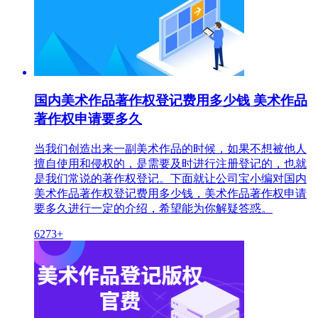
国内美术作品著作权登记费用多少钱 美术作品
著作权申请要多久
当我们创造出来一副美术作品的时候，如果不想被他人
擅自使用和侵权的，是需要及时进行注册登记的，也就
是我们常说的著作权登记。下面就让公司宝小编对国内
美术作品著作权登记费用多少钱，美术作品著作权申请
要多久进行一定的介绍，希望能为你解疑答惑。
6273+