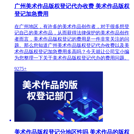
广州美术作品版权登记代办收费 美术作品版权
登记加急费用
在广州地区，有许多的美术作品创作者，对于很多想登
记自己的美术作品，从而获得法律保护的美术作品创作
者而言，美术作品版权登记的费用是一件非常关注的问
题。那么您知道广州美术作品版权登记代办收费以及美
术作品版权登记加急费用多高吗？今天就让公司宝小编
为您整理一下关于美术作品版权登记代办的费用问题。
9275+
美术作品版权登记分地区性吗 美术作品的版权