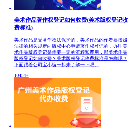
美术作品著作权登记如何收费(美术版权登记收
费标准)
美术作品是受著作权法保护的，美术作品的作者要按照
法律的相关规定向版权中心申请著作权登记的，办理美
术作品版权登记是需要一定的流程和费用，那美术作品
版权登记如何收费？美术版权登记收费标准是怎样呢？
下面跟着公司宝小编一起来了解一下吧。
10454+