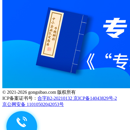
© 2021-2026 gongsibao.com 版权所有
ICP备案证书号：
合字B2-20210132 京ICP备14043829号-2
京公网安备 11010502042053号