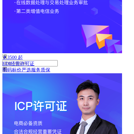
败
手
机
号
码
格
式
错
误
￥
3500
起
EDI经营许可证
图
明码标价
严选
服务质保
形
验
证
码
格
式
错
误
获