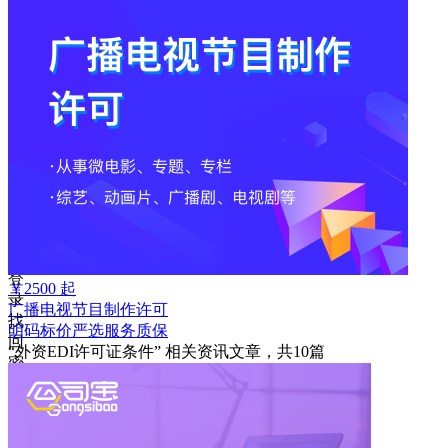
码
登
录
忘
记
密
码？
我
要
注
册
返
回
登
￥
2500
起
录
广播电视节目制作许可
找
明码标价
严选
服务质保
回
“外资EDI许可证条件”
相关资讯文章，共
10
篇
密
码