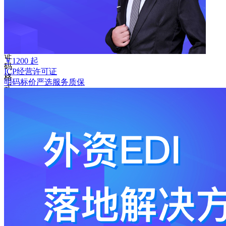
取
验
证
码
验
证
￥
1200
起
码
ICP经营许可证
格
明码标价
严选
服务质保
式
错
误
登
录
我
要
注
册