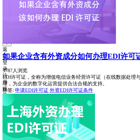
获
取
验
证
码
登
录
返
如果企业含有外资成分如何办理EDI许可
回
登
录
3787人浏览
注
EDI许可证，全称为增值电信业务经营许可证（在线数据处
册
理，为企业的数字化运营提供合法合规的支持。
账
标签:
申请EDI许可证
外资EDI许可证条件
号
获
取
验
证
码