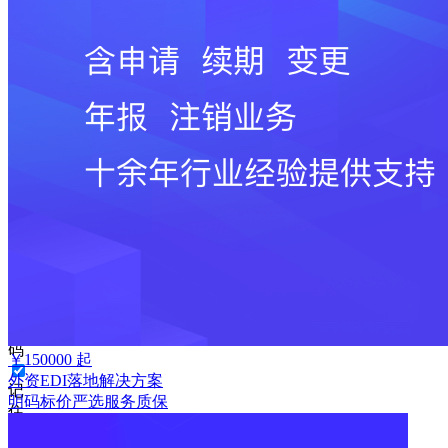
手
机
号
码
格
式
错
误
请
输
入
6-
16
位
密
码
￥
150000
起
外资EDI落地解决方案
记
明码标价
严选
服务质保
住
密