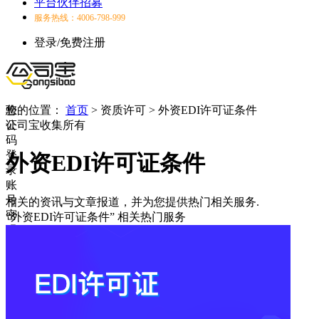
平台伙伴招募
服务热线：4006-798-999
登录/免费注册
验
您的位置：
首页
>
资质许可
>
外资EDI许可证条件
证
公司宝收集所有
码
登
外资EDI许可证条件
录
账
号
相关的资讯与文章报道，并为您提供热门相关服务.
密
“外资EDI许可证条件”
相关热门服务
码
登
录
登
录
失