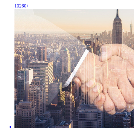
10260+