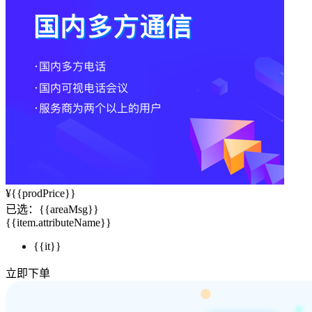
¥
{{prodPrice}}
已选：
{{areaMsg}}
{{item.attributeName}}
{{it}}
立即下单