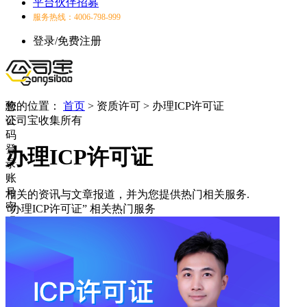
平台伙伴招募
服务热线：4006-798-999
登录/免费注册
验
您的位置：
首页
>
资质许可
>
办理ICP许可证
证
公司宝收集所有
码
登
办理ICP许可证
录
账
号
相关的资讯与文章报道，并为您提供热门相关服务.
密
“办理ICP许可证”
相关热门服务
码
登
录
登
录
失