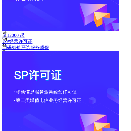
取
验
证
码
验
证
￥
12000
起
码
ISP经营许可证
格
明码标价
严选
服务质保
式
错
误
登
录
我
要
注
册