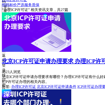
码
明码标价
严选
服务质保
登
“办理ICP许可证”
相关资讯文章，共
27
篇
录
忘
记
密
码？
我
要
注
册
返
北京ICP许可证申请办理要求 办理ICP许
回
登
录
4823人浏览
找
北京ICP许可证申请办理要求有哪些？办理ICP许可证有什么好
回
ICP许可证办理的相关内容。
密
标签:
办理ICP许可证
北京ICP许可证申请条件
ICP许可证办理
码