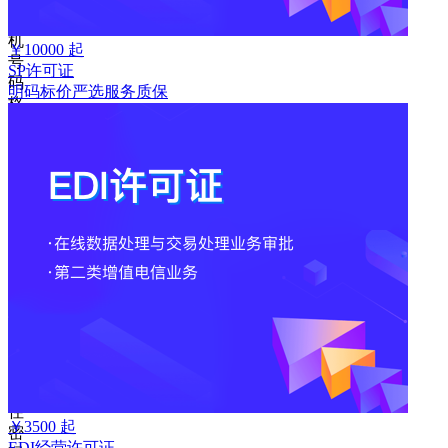
手
机
￥
10000
起
号
SP许可证
码
明码标价
严选
服务质保
格
式
错
误
请
输
入
6-
16
位
密
码
记
住
￥
3500
起
密
EDI经营许可证