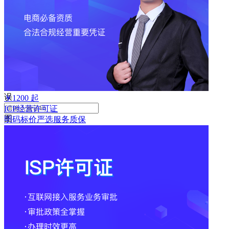
败
手
机
号
码
格
式
错
误
￥
1200
起
ICP经营许可证
图
明码标价
严选
服务质保
形
验
证
码
格
式
错
误
获