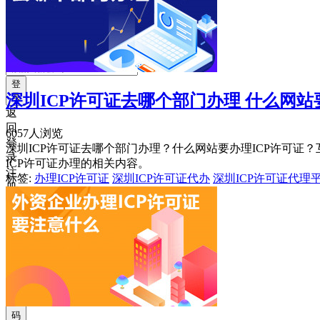
获
取
验
证
码
登
深圳ICP许可证去哪个部门办理 什么网站
录
返
回
6057人浏览
登
深圳ICP许可证去哪个部门办理？什么网站要办理ICP许可
录
ICP许可证办理的相关内容。
注
标签:
办理ICP许可证
深圳ICP许可证代办
深圳ICP许可证代理
册
账
号
获
取
验
证
码