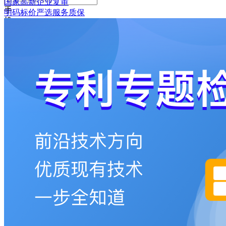
国家高新企业复审
手
明码标价
严选
服务质保
机
号
码
格
式
错
误
请
输
入
6-
16
位
密
码
记
住
密