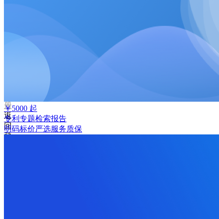
码
登
录
忘
记
密
码？
我
要
注
册
￥
5000
起
返
专利专题检索报告
回
明码标价
严选
服务质保
登
录
找
回
密
码