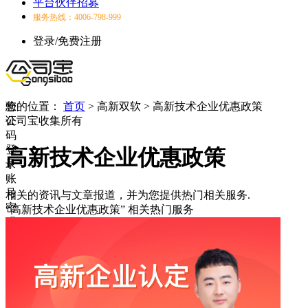
平台伙伴招募
服务热线：4006-798-999
登录/免费注册
验
您的位置：
首页
>
高新双软
>
高新技术企业优惠政策
证
公司宝收集所有
码
登
高新技术企业优惠政策
录
账
号
相关的资讯与文章报道，并为您提供热门相关服务.
密
“高新技术企业优惠政策”
相关热门服务
码
登
录
登
录
失