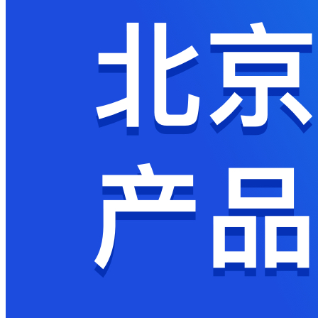
获
取
验
证
码
登
录
返
回
登
录
注
册
账
号
获
取
验
证
码