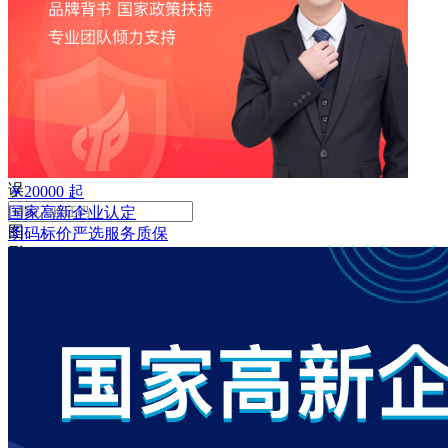
败
手
机
号
码
格
式
错
误
￥
20000
起
国家高新企业认定
图
明码标价
严选
服务质保
形
验
证
码
格
式
错
误
获