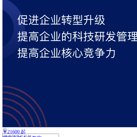
取
验
证
码
验
证
码
格
式
错
误
登
录
我
要
注
册
￥
21600
起