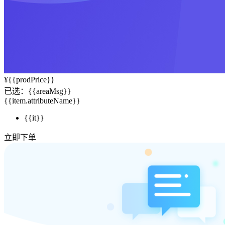
¥
{{prodPrice}}
已选：
{{areaMsg}}
{{item.attributeName}}
{{it}}
立即下单