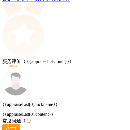
服务评价（
{{appraiseListCount}}
）
好评99.1%
{{appraiseList[0].nickname}}
{{appraiseList[0].content}}
常见问题（
1
）