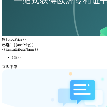
¥
{{prodPrice}}
已选：
{{areaMsg}}
{{item.attributeName}}
{{it}}
立即下单