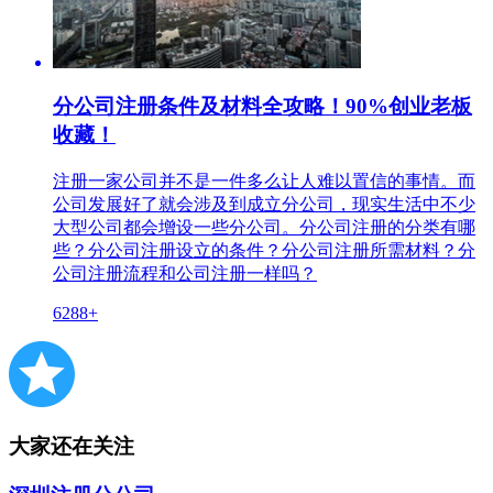
分公司注册条件及材料全攻略！90%创业老板
收藏！
注册一家公司并不是一件多么让人难以置信的事情。而
公司发展好了就会涉及到成立分公司，现实生活中不少
大型公司都会增设一些分公司。分公司注册的分类有哪
些？分公司注册设立的条件？分公司注册所需材料？分
公司注册流程和公司注册一样吗？
6288+
大家还在关注