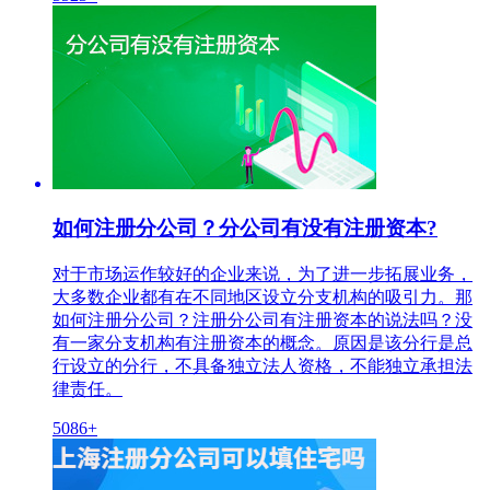
如何注册分公司？分公司有没有注册资本?
对于市场运作较好的企业来说，为了进一步拓展业务，
大多数企业都有在不同地区设立分支机构的吸引力。那
如何注册分公司？注册分公司有注册资本的说法吗？没
有一家分支机构有注册资本的概念。原因是该分行是总
行设立的分行，不具备独立法人资格，不能独立承担法
律责任。
5086+