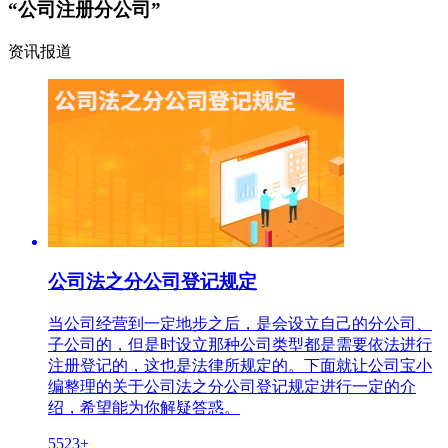
“公司注册分公司”
资讯报道
公司法之分公司登记规定
当公司经营到一定地步之后，是会设立自己的分公司、
子公司的，但是时设立那种公司类型都是需要依法进行
注册登记的，这也是法律所规定的。下面就让公司宝小
编整理的关于公司法之分公司登记规定进行一定的介
绍，希望能为你解疑答惑。
5523+