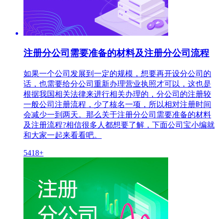
注册分公司需要准备的材料及注册分公司流程
如果一个公司发展到一定的规模，想要再开设分公司的
话，也需要给分公司重新办理营业执照才可以，这也是
根据我国相关法律来进行相关办理的，分公司的注册较
一般公司注册流程，少了核名一项，所以相对注册时间
会减少一到两天。那么关于注册分公司需要准备的材料
及注册流程?相信很多人都想要了解，下面公司宝小编就
和大家一起来看看吧。
5418+