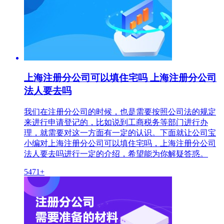
上海注册分公司可以填住宅吗 上海注册分公司
法人要去吗
我们在注册分公司的时候，也是需要按照公司法的规定
来进行申请登记的，比如说到工商税务等部门进行办
理，就需要对这一方面有一定的认识。下面就让公司宝
小编对上海注册分公司可以填住宅吗，上海注册分公司
法人要去吗进行一定的介绍，希望能为你解疑答惑。
5471+