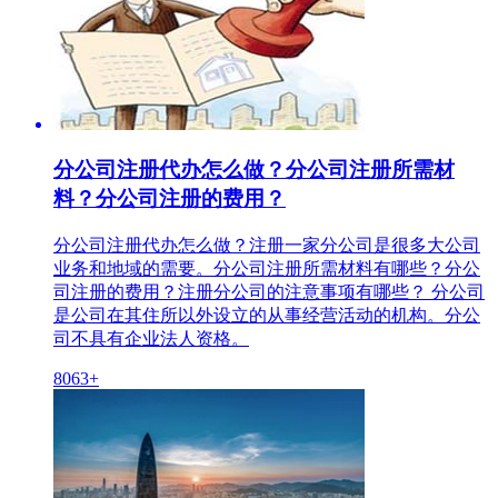
分公司注册代办怎么做？分公司注册所需材
料？分公司注册的费用？
分公司注册代办怎么做？注册一家分公司是很多大公司
业务和地域的需要。分公司注册所需材料有哪些？分公
司注册的费用？注册分公司的注意事项有哪些？ 分公司
是公司在其住所以外设立的从事经营活动的机构。分公
司不具有企业法人资格。
8063+