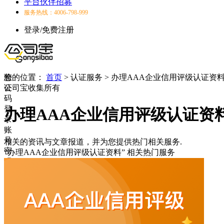
平台伙伴招募
服务热线：4006-798-999
登录/免费注册
验
您的位置：
首页
>
认证服务
>
办理AAA企业信用评级认证资
证
公司宝收集所有
码
登
办理AAA企业信用评级认证资
录
账
号
相关的资讯与文章报道，并为您提供热门相关服务.
密
“办理AAA企业信用评级认证资料”
相关热门服务
码
登
录
登
录
失