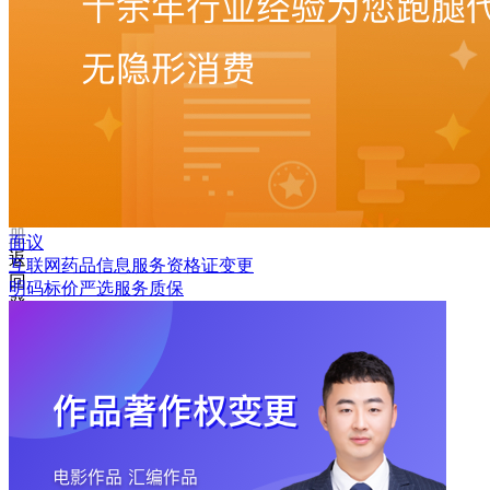
码
登
录
忘
记
密
码？
我
要
注
册
面议
返
互联网药品信息服务资格证变更
回
明码标价
严选
服务质保
登
录
找
回
密
码