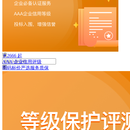
败
手
机
号
码
格
式
错
误
￥
2666
起
AAA 企业信用评级
图
明码标价
严选
服务质保
形
验
证
码
格
式
错
误
获