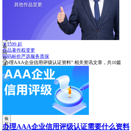
获
取
验
证
码
登
录
￥
1599
起
返
作品著作权变更
回
明码标价
严选
服务质保
登
“办理AAA企业信用评级认证资料”
相关资讯文章，共
10
篇
录
注
册
账
号
获
取
验
证
办理AAA企业信用评级认证需要什么资料
码