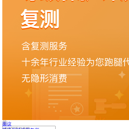
取
验
证
码
验
证
码
格
式
错
误
登
录
我
要
注
册
面议