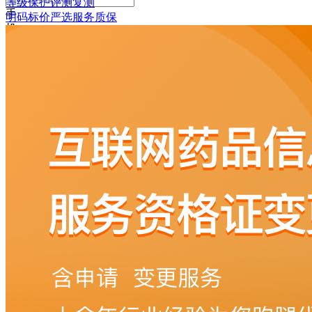
等级保护评测复测
手
明码标价
严选
服务质保
机
号
码
格
式
错
误
请
输
入
6-
16
位
密
码
记
住
密